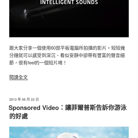
未
來
的
能
力〉
跟大家分享一個使用60部平板電腦所拍攝的影片。短短幾
分鐘就可以感受到深沉、看似安靜中卻帶有豐富的聲音細
節，很有feel的一個短片唷！
〈Sponsored
閱讀全文
Video：
用
60
發
2013 年 08 月 22 日
佈
部
Sponsored Video：讓菲爾普斯告訴你游泳
於
平
的好處
板
電
腦