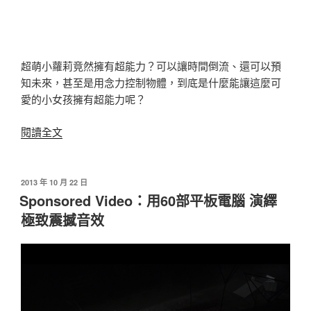
超萌小蘿莉竟然擁有超能力？可以讓時間倒流、還可以預
知未來，甚至是用念力控制物體，到底是什麼能讓這麼可
愛的小女孩擁有超能力呢？
〈Sponsored
閱讀全文
Video：
超
萌
發
2013 年 10 月 22 日
佈
小
Sponsored Video：用60部平板電腦 演繹
於
蘿
極致震撼音效
莉
竟
有
預
知