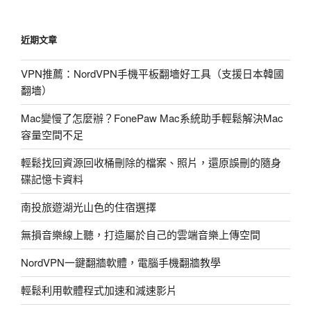
讓
菲
近期文章
爾
普
VPN推薦：NordVPN手機平板翻墻好工具（支援日本韓國
斯
翻墻）
告
訴
Mac變慢了怎麼辦？FonePaw Mac系統助手輕鬆解決Mac
你
容量空間不足
游
泳
輕鬆找回資源回收桶刪除的檔案、照片，還原誤刪的隨身
的
碟記憶卡資料
好
南投旅遊湖光山色的住宿選擇
處〉
無損音樂線上聽，打造屬於自己的雲端音樂上傳空間
NordVPN一鍵翻牆軟體，電腦手機翻牆教學
輕鬆利用軟體程式加速和減速影片