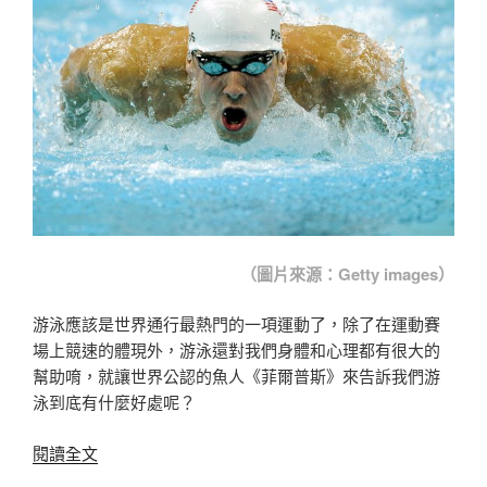
演
繹
極
致
震
撼
音
效〉
（圖片來源：Getty images）
游泳應該是世界通行最熱門的一項運動了，除了在運動賽
場上競速的體現外，游泳還對我們身體和心理都有很大的
幫助唷，就讓世界公認的魚人《菲爾普斯》來告訴我們游
泳到底有什麼好處呢？
〈Sponsored
閱讀全文
Video：