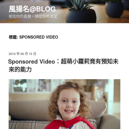
跳
風揚名@BLOG
至
相信你的直覺‧順從你的渴望
主
要
內
標籤:
SPONSORED VIDEO
容
發
2014 年 06 月 15 日
佈
Sponsored Video：超萌小蘿莉竟有預知未
於
來的能力