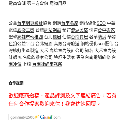
電商倉儲
第三方倉儲
寵物用品
公益
台南網頁設計
協會 網購
台南名產
網站優化
SEO
中華
電信
虛擬主機
台灣
網站架設
預訂
澎湖民宿
快速
台中搬家
聖馨
高雄市幼稚園
台北
飄眉
估價
台南買屋
奢華
裝潢
舉發
色狼
公益平台 台北
霧眉
高級
台灣旅遊
網站優化
seo優化
台
灣
鉚釘
生產製造 大禾
高雄室內設計
公司 知名
大禾室內設
計
師 知名
欣欣搬家
公司
臉舒生活家
專業
台南電腦維修
台
南冷氣
上騰
台南律師事務所
合作提案
歡迎廠商邀稿、產品評測及文字連結廣告，若有
任何合作提案歡迎來信！我會儘速回覆。