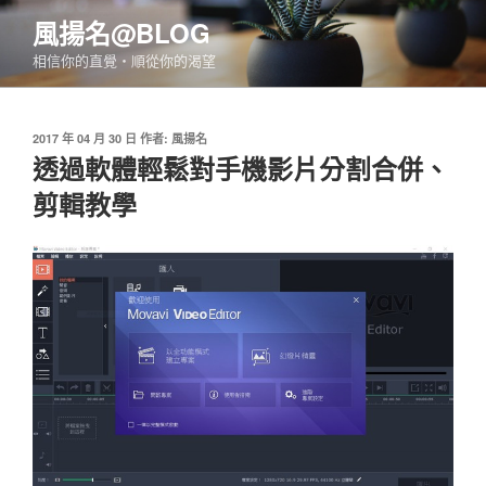
跳
風揚名@BLOG
至
相信你的直覺‧順從你的渴望
主
要
內
發
2017 年 04 月 30 日
作者:
風揚名
容
佈
透過軟體輕鬆對手機影片分割合併、
於
剪輯教學