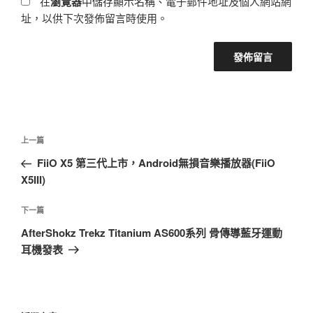
在
瀏覽器
中儲存顯示名稱、電子郵件地址及個人網站網
址，以供下次發佈留言時使用。
文
上
上一篇
章
一
FiiO X5 第三代上市，Android無損音樂播放器(FiiO
導
篇
X5III)
覽
文
章
下
下一篇
一
AfterShokz Trekz Titanium AS600系列 骨傳導藍牙運動
篇
耳機發表
文
章