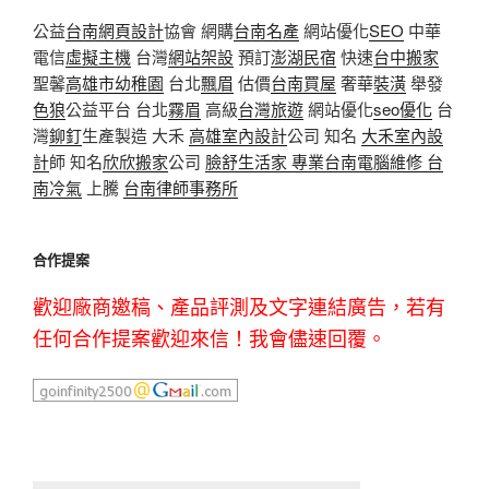
公益
台南網頁設計
協會 網購
台南名產
網站優化
SEO
中華
電信
虛擬主機
台灣
網站架設
預訂
澎湖民宿
快速
台中搬家
聖馨
高雄市幼稚園
台北
飄眉
估價
台南買屋
奢華
裝潢
舉發
色狼
公益平台 台北
霧眉
高級
台灣旅遊
網站優化
seo優化
台
灣
鉚釘
生產製造 大禾
高雄室內設計
公司 知名
大禾室內設
計
師 知名
欣欣搬家
公司
臉舒生活家
專業
台南電腦維修
台
南冷氣
上騰
台南律師事務所
合作提案
歡迎廠商邀稿、產品評測及文字連結廣告，若有
任何合作提案歡迎來信！我會儘速回覆。