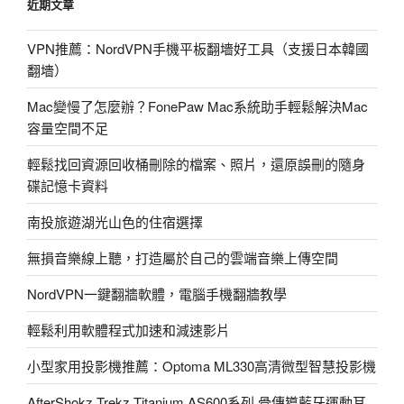
近期文章
VPN推薦：NordVPN手機平板翻墻好工具（支援日本韓國
翻墻）
Mac變慢了怎麼辦？FonePaw Mac系統助手輕鬆解決Mac
容量空間不足
輕鬆找回資源回收桶刪除的檔案、照片，還原誤刪的隨身
碟記憶卡資料
南投旅遊湖光山色的住宿選擇
無損音樂線上聽，打造屬於自己的雲端音樂上傳空間
NordVPN一鍵翻牆軟體，電腦手機翻牆教學
輕鬆利用軟體程式加速和減速影片
小型家用投影機推薦：Optoma ML330高清微型智慧投影機
AfterShokz Trekz Titanium AS600系列 骨傳導藍牙運動耳