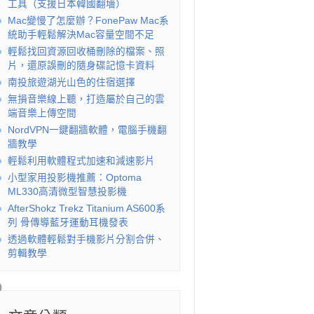
工具（支援日本韓國翻墻）
Mac變慢了怎麼辦？FonePaw Mac系
統助手輕鬆解決Mac容量空間不足
輕鬆找回資源回收桶刪除的檔案、照
片，還原誤刪的隨身碟記憶卡資料
南投旅遊湖光山色的住宿選擇
無損音樂線上聽，打造屬於自己的雲
端音樂上傳空間
NordVPN一鍵翻牆軟體，電腦手機翻
牆教學
輕鬆利用軟體程式加速和減速影片
小型家用投影機推薦：Optoma
ML330高清微型智慧投影機
AfterShokz Trekz Titanium AS600系
列 骨傳導藍牙運動耳機發表
透過軟體輕鬆對手機影片分割合併、
剪輯教學