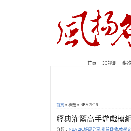
首頁
3C評測
媒體
首頁
» 標籤 » NBA 2K19
經典灌籃高手遊戲模組!
分類：
NBA 2K
,
好康分享
,
推薦遊戲
,
教學