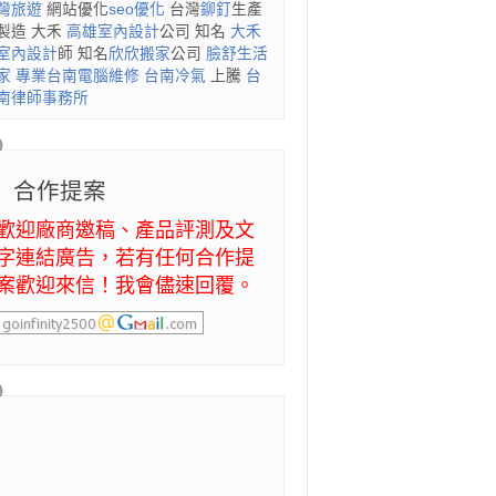
灣旅遊
網站優化
seo優化
台灣
鉚釘
生產
製造 大禾
高雄室內設計
公司 知名
大禾
室內設計
師 知名
欣欣搬家
公司
臉舒生活
家
專業
台南電腦維修
台南冷氣
上騰
台
南律師事務所
合作提案
歡迎廠商邀稿、產品評測及文
字連結廣告，若有任何合作提
案歡迎來信！我會儘速回覆。