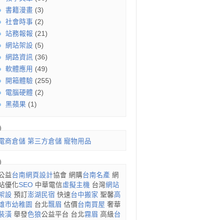
書籍漫畫
(3)
社會時事
(2)
站務報報
(21)
網站架設
(5)
網路資訊
(36)
軟體應用
(49)
開箱體驗
(255)
電腦硬體
(2)
黑蘋果
(1)
電商倉儲
第三方倉儲
寵物用品
公益
台南網頁設計
協會 網購
台南名產
網
站優化
SEO
中華電信
虛擬主機
台灣
網站
架設
預訂
澎湖民宿
快速
台中搬家
聖馨
高
雄市幼稚園
台北
飄眉
估價
台南買屋
奢華
裝潢
舉發
色狼
公益平台 台北
霧眉
高級
台