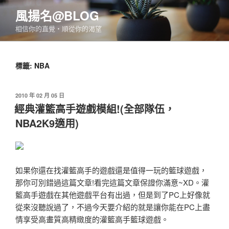
跳
風揚名@BLOG
至
相信你的直覺‧順從你的渴望
主
要
內
標籤:
NBA
容
發
2010 年 02 月 05 日
佈
經典灌籃高手遊戲模組!(全部隊伍，
於
NBA2K9適用)
如果你還在找灌籃高手的遊戲還是值得一玩的籃球遊戲，
那你可別錯過這篇文章!看完這篇文章保證你滿意~XD。灌
籃高手遊戲在其他遊戲平台有出過，但是到了PC上好像就
從來沒聽說過了，不過今天要介紹的就是讓你能在PC上盡
情享受高畫質高精緻度的灌籃高手籃球遊戲。