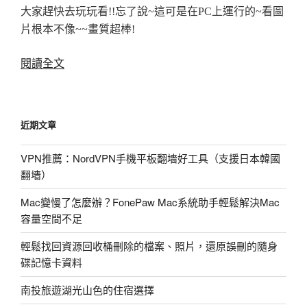
看
大家趕快去玩玩看!!忘了說~這可是在PC上運行的~看圖
吧!〉
片根本不像~~畫質超棒!
〈NBA
閱讀全文
2K9
強
烈
近期文章
推
薦!〉
VPN推薦：NordVPN手機平板翻墻好工具（支援日本韓國
翻墻）
Mac變慢了怎麼辦？FonePaw Mac系統助手輕鬆解決Mac
容量空間不足
輕鬆找回資源回收桶刪除的檔案、照片，還原誤刪的隨身
碟記憶卡資料
南投旅遊湖光山色的住宿選擇