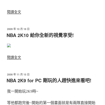
〈經
閱讀全文
典
灌
籃
發
2009 年 10 月 18 日
佈
高
NBA 2K10 給你全新的視覺享受!
於
手
遊
戲
模
〈NBA
閱讀全文
組!
2K10
(全
給
部
你
發
2008 年 11 月 15 日
隊
佈
全
NBA 2K9 for PC 剛玩的人趕快進來看吧!
於
伍，
新
NBA2K9
的
我一開始玩2K9時~
適
視
用)〉
覺
等他都跑完後~開始的第一個畫面就是有兩隊直接開始