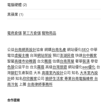
電腦硬體
(2)
黑蘋果
(1)
電商倉儲
第三方倉儲
寵物用品
公益
台南網頁設計
協會 網購
台南名產
網站優化
SEO
中華
電信
虛擬主機
台灣
網站架設
預訂
澎湖民宿
快速
台中搬家
聖馨
高雄市幼稚園
台北
飄眉
估價
台南買屋
奢華
裝潢
舉發
色狼
公益平台 台北
霧眉
高級
台灣旅遊
網站優化
seo優化
台
灣
鉚釘
生產製造 大禾
高雄室內設計
公司 知名
大禾室內設
計
師 知名
欣欣搬家
公司
臉舒生活家
專業
台南電腦維修
台
南冷氣
上騰
台南律師事務所
合作提案