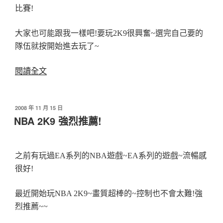
享
比賽!
受!〉
大家也可能跟我一樣吧!要玩2K9很興奮~選完自己要的
隊伍就按開始進去玩了~
〈NBA
閱讀全文
2K9
for
發
2008 年 11 月 15 日
PC
佈
NBA 2K9 強烈推薦!
剛
於
玩
的
之前有玩過EA系列的NBA遊戲~EA系列的遊戲~流暢感
人
很好!
趕
快
最近開始玩NBA 2K9~畫質超棒的~控制也不會太難!強
進
烈推薦~~
來