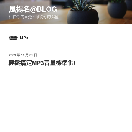
跳
風揚名@BLOG
至
相信你的直覺‧順從你的渴望
主
要
內
標籤:
MP3
容
發
2009 年 11 月 01 日
佈
輕鬆搞定MP3音量標準化!
於