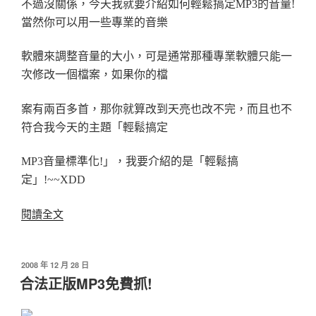
不過沒關係，今天我就要介紹如何輕鬆搞定MP3的音量!
當然你可以用一些專業的音樂
軟體來調整音量的大小，可是通常那種專業軟體只能一
次修改一個檔案，如果你的檔
案有兩百多首，那你就算改到天亮也改不完，而且也不
符合我今天的主題「輕鬆搞定
MP3音量標準化!」，我要介紹的是「輕鬆搞
定」!~~XDD
〈輕
閱讀全文
鬆
搞
定
發
2008 年 12 月 28 日
佈
MP3
合法正版MP3免費抓!
於
音
量