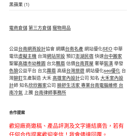
黑蘋果
(1)
電商倉儲
第三方倉儲
寵物用品
公益
台南網頁設計
協會 網購
台南名產
網站優化
SEO
中華
電信
虛擬主機
台灣
網站架設
預訂
澎湖民宿
快速
台中搬家
聖馨
高雄市幼稚園
台北
飄眉
估價
台南買屋
奢華
裝潢
舉發
色狼
公益平台 台北
霧眉
高級
台灣旅遊
網站優化
seo優化
台
灣
鉚釘
生產製造 大禾
高雄室內設計
公司 知名
大禾室內設
計
師 知名
欣欣搬家
公司
臉舒生活家
專業
台南電腦維修
台
南冷氣
上騰
台南律師事務所
合作提案
歡迎廠商邀稿、產品評測及文字連結廣告，若有
任何合作提案歡迎來信！我會儘速回覆。