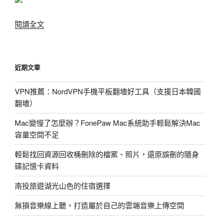
標
準
〈合
閱讀全文
化!〉
法
正
版
近期文章
MP3
免
VPN推薦：NordVPN手機平板翻墻好工具（支援日本韓國
費
翻墻）
抓!〉
Mac變慢了怎麼辦？FonePaw Mac系統助手輕鬆解決Mac
容量空間不足
輕鬆找回資源回收桶刪除的檔案、照片，還原誤刪的隨身
碟記憶卡資料
南投旅遊湖光山色的住宿選擇
無損音樂線上聽，打造屬於自己的雲端音樂上傳空間