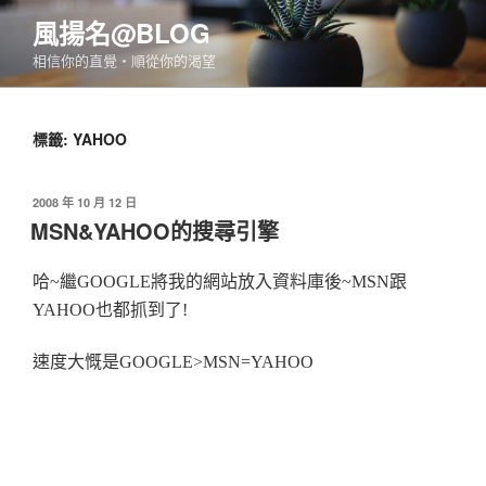
跳
風揚名@BLOG
至
相信你的直覺‧順從你的渴望
主
要
內
標籤:
YAHOO
容
發
2008 年 10 月 12 日
佈
MSN&YAHOO的搜尋引擎
於
哈~繼GOOGLE將我的網站放入資料庫後~MSN跟
YAHOO也都抓到了!
速度大慨是GOOGLE>MSN=YAHOO