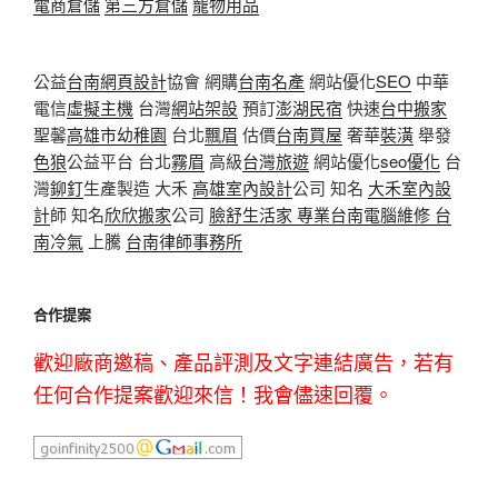
電商倉儲
第三方倉儲
寵物用品
公益
台南網頁設計
協會 網購
台南名產
網站優化
SEO
中華
電信
虛擬主機
台灣
網站架設
預訂
澎湖民宿
快速
台中搬家
聖馨
高雄市幼稚園
台北
飄眉
估價
台南買屋
奢華
裝潢
舉發
色狼
公益平台 台北
霧眉
高級
台灣旅遊
網站優化
seo優化
台
灣
鉚釘
生產製造 大禾
高雄室內設計
公司 知名
大禾室內設
計
師 知名
欣欣搬家
公司
臉舒生活家
專業
台南電腦維修
台
南冷氣
上騰
台南律師事務所
合作提案
歡迎廠商邀稿、產品評測及文字連結廣告，若有
任何合作提案歡迎來信！我會儘速回覆。