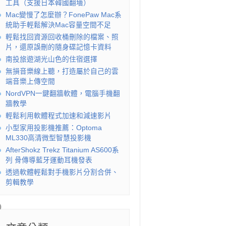
工具（支援日本韓國翻墻）
Mac變慢了怎麼辦？FonePaw Mac系
統助手輕鬆解決Mac容量空間不足
輕鬆找回資源回收桶刪除的檔案、照
片，還原誤刪的隨身碟記憶卡資料
南投旅遊湖光山色的住宿選擇
無損音樂線上聽，打造屬於自己的雲
端音樂上傳空間
NordVPN一鍵翻牆軟體，電腦手機翻
牆教學
輕鬆利用軟體程式加速和減速影片
小型家用投影機推薦：Optoma
ML330高清微型智慧投影機
AfterShokz Trekz Titanium AS600系
列 骨傳導藍牙運動耳機發表
透過軟體輕鬆對手機影片分割合併、
剪輯教學