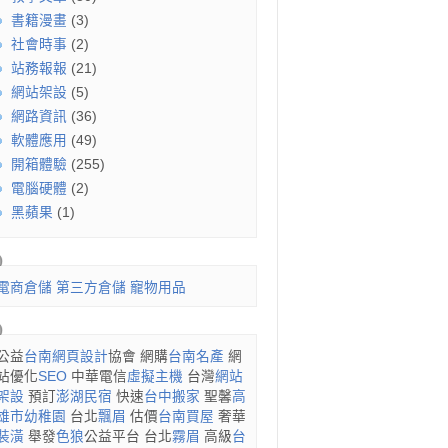
書籍漫畫
(3)
社會時事
(2)
站務報報
(21)
網站架設
(5)
網路資訊
(36)
軟體應用
(49)
開箱體驗
(255)
電腦硬體
(2)
黑蘋果
(1)
電商倉儲
第三方倉儲
寵物用品
公益
台南網頁設計
協會 網購
台南名產
網
站優化
SEO
中華電信
虛擬主機
台灣
網站
架設
預訂
澎湖民宿
快速
台中搬家
聖馨
高
雄市幼稚園
台北
飄眉
估價
台南買屋
奢華
裝潢
舉發
色狼
公益平台 台北
霧眉
高級
台