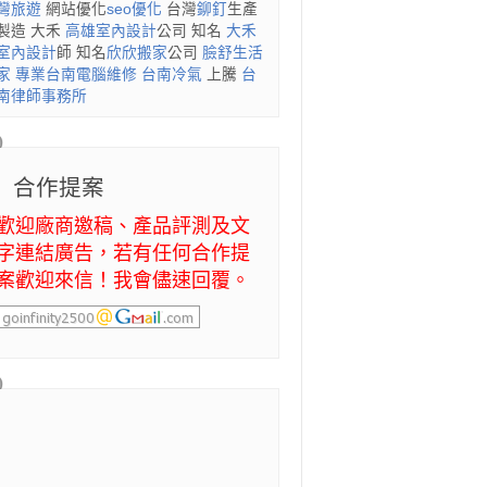
灣旅遊
網站優化
seo優化
台灣
鉚釘
生產
製造 大禾
高雄室內設計
公司 知名
大禾
室內設計
師 知名
欣欣搬家
公司
臉舒生活
家
專業
台南電腦維修
台南冷氣
上騰
台
南律師事務所
合作提案
歡迎廠商邀稿、產品評測及文
字連結廣告，若有任何合作提
案歡迎來信！我會儘速回覆。