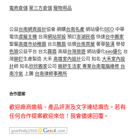
電商倉儲
第三方倉儲
寵物用品
公益
台南網頁設計
協會 網購
台南名產
網站優化
SEO
中華
電信
虛擬主機
台灣
網站架設
預訂
澎湖民宿
快速
台中搬家
聖馨
高雄市幼稚園
台北
飄眉
估價
台南買屋
奢華
裝潢
舉發
色狼
公益平台 台北
霧眉
高級
台灣旅遊
網站優化
seo優化
台
灣
鉚釘
生產製造 大禾
高雄室內設計
公司 知名
大禾室內設
計
師 知名
欣欣搬家
公司
臉舒生活家
專業
台南電腦維修
台
南冷氣
上騰
台南律師事務所
合作提案
歡迎廠商邀稿、產品評測及文字連結廣告，若有
任何合作提案歡迎來信！我會儘速回覆。