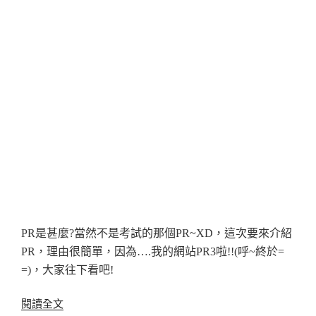
PR是甚麼?當然不是考試的那個PR~XD，這次要來介紹
PR，理由很簡單，因為….我的網站PR3啦!!(呼~終於=
=)，大家往下看吧!
〈如
閱讀全文