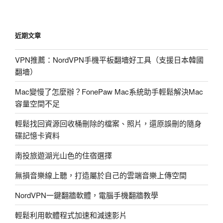
何
測
網
近期文章
站
PR?
VPN推薦：NordVPN手機平板翻墻好工具（支援日本韓國
PR
翻墻）
又
是
Mac變慢了怎麼辦？FonePaw Mac系統助手輕鬆解決Mac
甚
容量空間不足
麼?〉
輕鬆找回資源回收桶刪除的檔案、照片，還原誤刪的隨身
碟記憶卡資料
南投旅遊湖光山色的住宿選擇
無損音樂線上聽，打造屬於自己的雲端音樂上傳空間
NordVPN一鍵翻牆軟體，電腦手機翻牆教學
輕鬆利用軟體程式加速和減速影片