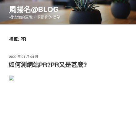
跳
風揚名@BLOG
至
相信你的直覺‧順從你的渴望
主
要
內
標籤:
PR
容
發
2009 年 01 月 04 日
佈
如何測網站PR?PR又是甚麼?
於