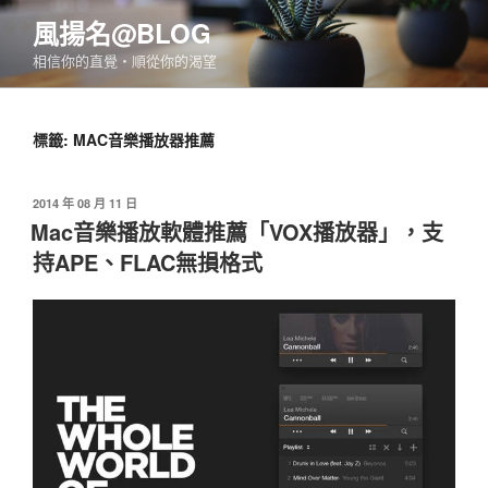
跳
風揚名@BLOG
至
相信你的直覺‧順從你的渴望
主
要
內
標籤:
MAC音樂播放器推薦
容
發
2014 年 08 月 11 日
佈
Mac音樂播放軟體推薦「VOX播放器」，支
於
持APE、FLAC無損格式