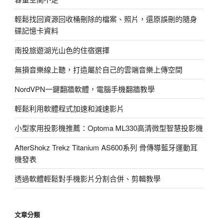
播
放
輕鬆找回資源回收桶刪除的檔案、照片，還原誤刪的隨身
器」，
碟記憶卡資料
支
南投旅遊湖光山色的住宿選擇
持
APE、
無損音樂線上聽，打造屬於自己的雲端音樂上傳空間
FLAC
無
NordVPN一鍵翻牆軟體，電腦手機翻牆教學
損
輕鬆利用軟體程式加速和減速影片
格
式〉
小型家用投影機推薦：Optoma ML330高清微型智慧投影機
AfterShokz Trekz Titanium AS600系列 骨傳導藍牙運動耳
機發表
透過軟體輕鬆對手機影片分割合併、剪輯教學
文章分類