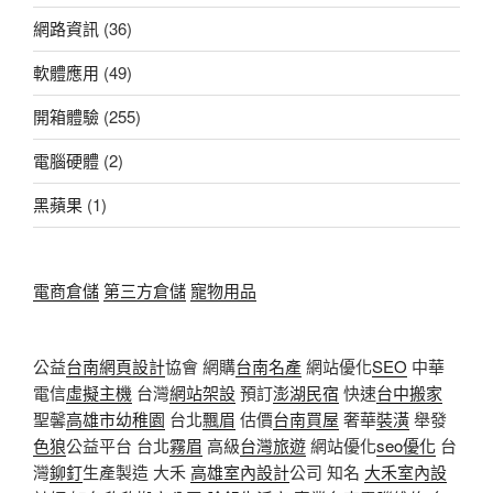
網路資訊
(36)
軟體應用
(49)
開箱體驗
(255)
電腦硬體
(2)
黑蘋果
(1)
電商倉儲
第三方倉儲
寵物用品
公益
台南網頁設計
協會 網購
台南名產
網站優化
SEO
中華
電信
虛擬主機
台灣
網站架設
預訂
澎湖民宿
快速
台中搬家
聖馨
高雄市幼稚園
台北
飄眉
估價
台南買屋
奢華
裝潢
舉發
色狼
公益平台 台北
霧眉
高級
台灣旅遊
網站優化
seo優化
台
灣
鉚釘
生產製造 大禾
高雄室內設計
公司 知名
大禾室內設