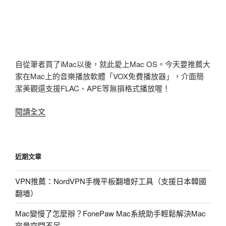
自從筆者買了iMac以後，就此愛上Mac OS。今天要推薦大
家在Mac上的音樂播放軟體「VOX免費播放器」，介面簡
潔美觀還支援FLAC、APE等無損格式播放喔！
〈Mac
閱讀全文
音
樂
播
近期文章
放
軟
VPN推薦：NordVPN手機平板翻墻好工具（支援日本韓國
體
翻墻）
推
薦
Mac變慢了怎麼辦？FonePaw Mac系統助手輕鬆解決Mac
「VOX
容量空間不足