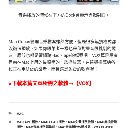
音樂播放的時候在下方的Dock會顯示專輯封面。
Mac iTunes管理音樂檔案雖然方便，但是很多無損格式都
沒辦法播放，如果你跟筆者一樣也是位對聲音很挑剔的燒
友，應該也都是習慣聽Flac、ape的檔案吧，VOX算是筆者
目前在Mac上用的最順手的一款播放器，在這邊推薦給各
位正在用Mac的讀者，而且還是免費的軟體喔！
※下載本篇文章所需之軟體→
【VOX】
分
MAC
類
標
MAC APE 播放
、
MAC FLAC 播放
、
MAC免費播放軟體
、
MAC無損音樂
籤
播放
、
MAC音樂播放器推薦
、
MAC音樂播放軟體推薦
、
VOX PLAYER