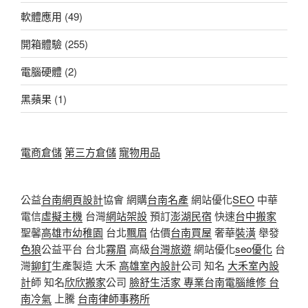
軟體應用
(49)
開箱體驗
(255)
電腦硬體
(2)
黑蘋果
(1)
電商倉儲
第三方倉儲
寵物用品
公益
台南網頁設計
協會 網購
台南名產
網站優化
SEO
中華
電信
虛擬主機
台灣
網站架設
預訂
澎湖民宿
快速
台中搬家
聖馨
高雄市幼稚園
台北
飄眉
估價
台南買屋
奢華
裝潢
舉發
色狼
公益平台 台北
霧眉
高級
台灣旅遊
網站優化
seo優化
台
灣
鉚釘
生產製造 大禾
高雄室內設計
公司 知名
大禾室內設
計
師 知名
欣欣搬家
公司
臉舒生活家
專業
台南電腦維修
台
南冷氣
上騰
台南律師事務所