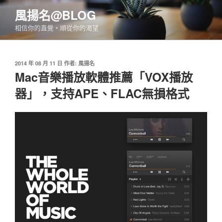
跳
風揚名@BLOG
至
相信你的直覺‧順從你的渴望
主
要
內
發
2014 年 08 月 11 日
作者:
風揚名
容
佈
Mac音樂播放軟體推薦「VOX播放
於
器」，支持APE、FLAC無損格式