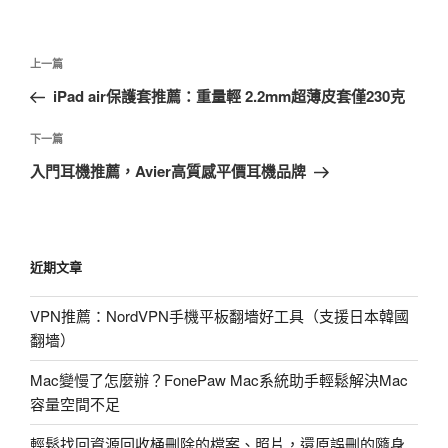
文
上
上一篇
章
一
iPad air保護套推薦：重量輕 2.2mm超薄皮套僅230克
導
篇
覽
文
下
下一篇
章
一
入門耳機推薦，Avier高質感平價耳機品牌
篇
文
章
近期文章
VPN推薦：NordVPN手機平板翻墻好工具（支援日本韓國
翻墻）
Mac變慢了怎麼辦？FonePaw Mac系統助手輕鬆解決Mac
容量空間不足
輕鬆找回資源回收桶刪除的檔案、照片，還原誤刪的隨身