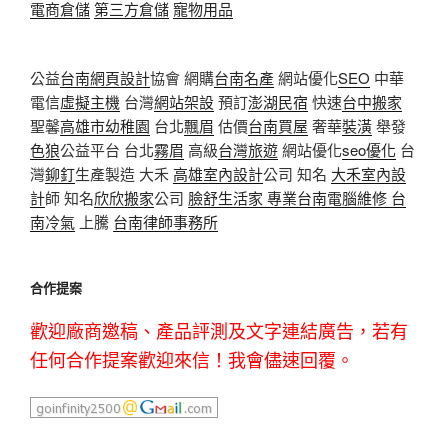
電商倉儲
第三方倉儲
寵物用品
公益
台南網頁設計
協會 網購
台南名產
網站優化
SEO
中華
電信
虛擬主機
台灣
網站架設
預訂
澎湖民宿
快速
台中搬家
聖馨
高雄市幼稚園
台北
飄眉
估價
台南買屋
奢華
裝潢
舉發
色狼
公益平台 台北
霧眉
高級
台灣旅遊
網站優化
seo優化
台
灣
鉚釘
生產製造 大禾
高雄室內設計
公司 知名
大禾室內設
計
師 知名
欣欣搬家
公司
臉舒生活家
專業
台南電腦維修
台
南冷氣
上騰
台南律師事務所
合作提案
歡迎廠商邀稿、產品評測及文字連結廣告，若有
任何合作提案歡迎來信！我會儘速回覆。