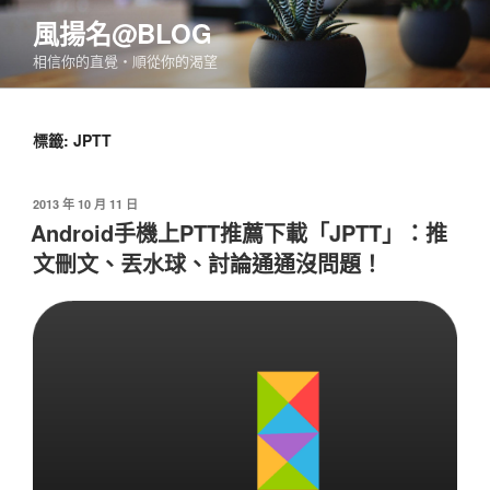
跳
風揚名@BLOG
至
相信你的直覺‧順從你的渴望
主
要
內
標籤:
JPTT
容
發
2013 年 10 月 11 日
佈
Android手機上PTT推薦下載「JPTT」：推
於
文刪文、丟水球、討論通通沒問題！