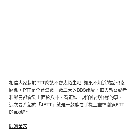
相信大家對於PTT應該不會太陌生吧! 如果不知道的話也沒
關係，PTT是全台灣數一數二大的BBS論壇，每天新聞記者
和鄉民都會到上面挖八卦、看正妹、討論各式各樣的事。
這次要介紹的「JPTT」就是一款能在手機上盡情瀏覽PTT
的app喔~
〈Android
閱讀全文
手