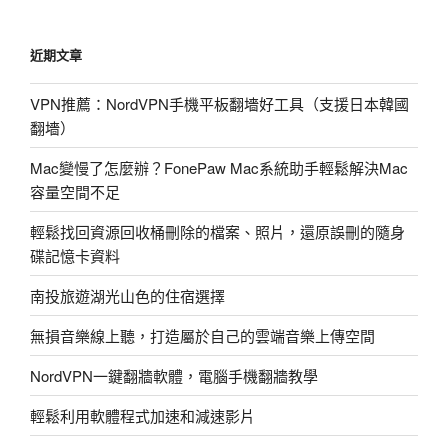
機
上
近期文章
PTT
推
VPN推薦：NordVPN手機平板翻墻好工具（支援日本韓國
薦
翻墻）
下
載
Mac變慢了怎麼辦？FonePaw Mac系統助手輕鬆解決Mac
「JPTT」：
容量空間不足
推
文
輕鬆找回資源回收桶刪除的檔案、照片，還原誤刪的隨身
刪
碟記憶卡資料
文、
南投旅遊湖光山色的住宿選擇
丟
水
無損音樂線上聽，打造屬於自己的雲端音樂上傳空間
球、
討
NordVPN一鍵翻牆軟體，電腦手機翻牆教學
論
輕鬆利用軟體程式加速和減速影片
通
通