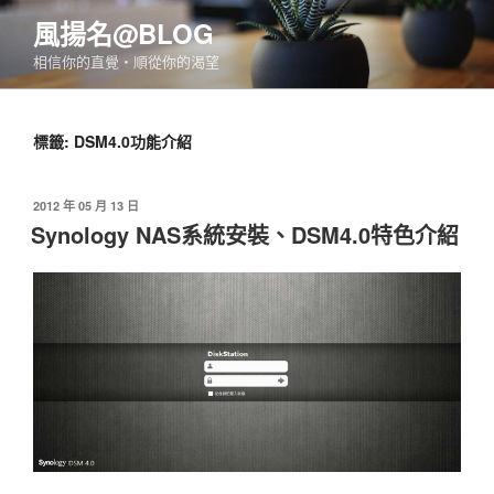
跳
風揚名@BLOG
至
相信你的直覺‧順從你的渴望
主
要
內
標籤:
DSM4.0功能介紹
容
發
2012 年 05 月 13 日
佈
Synology NAS系統安裝、DSM4.0特色介紹
於