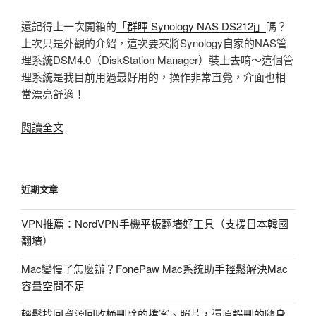
還記得上一次開箱的
「群暉 Synology NAS DS212j」
嗎？
上次只是外觀的介紹，這次要來將Synology自家的NAS管
理系統DSM4.0（DiskStation Manager）裝上去唷～這個管
理系統是我目前用過最好用的，操作非常直覺，介面也相
當漂亮舒適！
〈Synology
閱讀全文
NAS
系
統
近期文章
安
裝、
VPN推薦：NordVPN手機平板翻墻好工具（支援日本韓國
DSM4.0
翻墻）
特
色
Mac變慢了怎麼辦？FonePaw Mac系統助手輕鬆解決Mac
介
容量空間不足
紹〉
輕鬆找回資源回收桶刪除的檔案、照片，還原誤刪的隨身