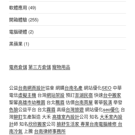
軟體應用
(49)
開箱體驗
(255)
電腦硬體
(2)
黑蘋果
(1)
電商倉儲
第三方倉儲
寵物用品
公益
台南網頁設計
協會 網購
台南名產
網站優化
SEO
中華
電信
虛擬主機
台灣
網站架設
預訂
澎湖民宿
快速
台中搬家
聖馨
高雄市幼稚園
台北
飄眉
估價
台南買屋
奢華
裝潢
舉發
色狼
公益平台 台北
霧眉
高級
台灣旅遊
網站優化
seo優化
台
灣
鉚釘
生產製造 大禾
高雄室內設計
公司 知名
大禾室內設
計
師 知名
欣欣搬家
公司
臉舒生活家
專業
台南電腦維修
台
南冷氣
上騰
台南律師事務所