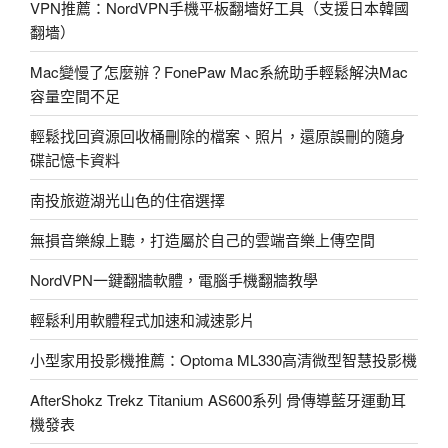
VPN推薦：NordVPN手機平板翻墻好工具（支援日本韓國
主
翻墻）
機
空
Mac變慢了怎麼辦？FonePaw Mac系統助手輕鬆解決Mac
間!〉
容量空間不足
輕鬆找回資源回收桶刪除的檔案、照片，還原誤刪的隨身
碟記憶卡資料
南投旅遊湖光山色的住宿選擇
無損音樂線上聽，打造屬於自己的雲端音樂上傳空間
NordVPN一鍵翻牆軟體，電腦手機翻牆教學
輕鬆利用軟體程式加速和減速影片
小型家用投影機推薦：Optoma ML330高清微型智慧投影機
AfterShokz Trekz Titanium AS600系列 骨傳導藍牙運動耳
機發表