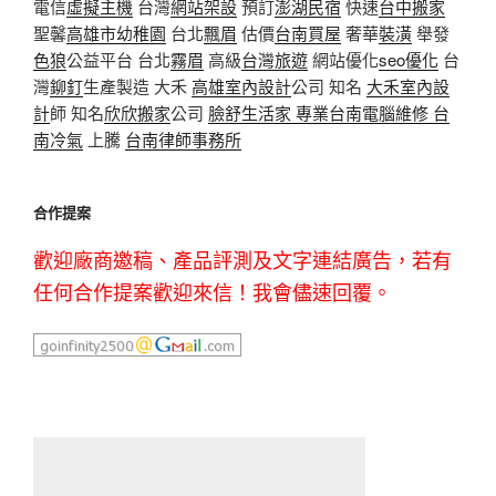
電信
虛擬主機
台灣
網站架設
預訂
澎湖民宿
快速
台中搬家
聖馨
高雄市幼稚園
台北
飄眉
估價
台南買屋
奢華
裝潢
舉發
色狼
公益平台 台北
霧眉
高級
台灣旅遊
網站優化
seo優化
台
灣
鉚釘
生產製造 大禾
高雄室內設計
公司 知名
大禾室內設
計
師 知名
欣欣搬家
公司
臉舒生活家
專業
台南電腦維修
台
南冷氣
上騰
台南律師事務所
合作提案
歡迎廠商邀稿、產品評測及文字連結廣告，若有
任何合作提案歡迎來信！我會儘速回覆。