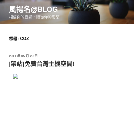
跳
風揚名@BLOG
至
相信你的直覺‧順從你的渴望
主
要
內
標籤:
COZ
容
發
2011 年 05 月 20 日
佈
[架站]免費台灣主機空間!
於