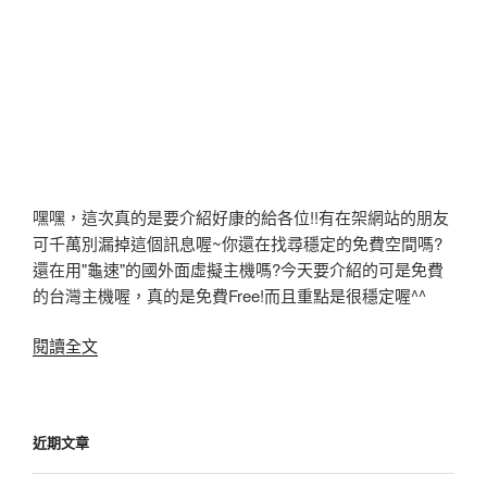
嘿嘿，這次真的是要介紹好康的給各位!!有在架網站的朋友
可千萬別漏掉這個訊息喔~你還在找尋穩定的免費空間嗎?
還在用"龜速"的國外面虛擬主機嗎?今天要介紹的可是免費
的台灣主機喔，真的是免費Free!而且重點是很穩定喔^^
〈[架
閱讀全文
站]
免
費
近期文章
台
灣