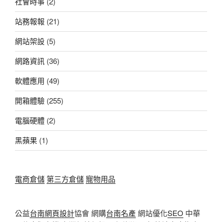
社會時事
(2)
站務報報
(21)
網站架設
(5)
網路資訊
(36)
軟體應用
(49)
開箱體驗
(255)
電腦硬體
(2)
黑蘋果
(1)
電商倉儲
第三方倉儲
寵物用品
公益
台南網頁設計
協會 網購
台南名產
網站優化
SEO
中華