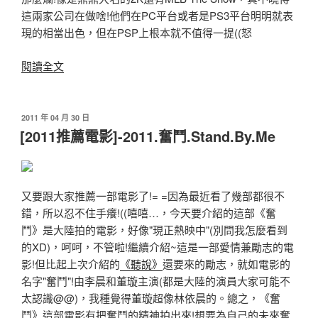
這兩家公司在做啥!他們在PC平台或者是PS3平台明明就表
現的相當出色，但在PSP上根本就不值得一提((怒
〈[PSP
閱讀全文
推
薦
遊
發
2011 年 04 月 30 日
佈
戲]
[2011推薦電影]-2011.奮鬥.Stand.By.Me
於
職
棒
野
又要跟大家推薦一部電影了!= =因為最近看了幾部都很不
球
錯，所以忍不住手癢!((嘻嘻…，今天要介紹的這部《奮
魂
鬥》是大陸拍的電影，好像"現正熱映中"(別問我怎麼看到
2011，
的XD)，呵呵，不管啦!繼續介紹~這是一部愛情兼勵志的電
棒
影!但比起上次介紹的
《聽說》
還要來的勵志，就如電影的
球
名字"奮鬥"!由李晨和董璇主演(都是大陸的演員大家可能不
遊
太認識@@)，我種覺得董璇超像林依晨的。總之，《奮
戲
鬥》這部電影有把奮鬥的精神拍出來!想要為自己的未來奮