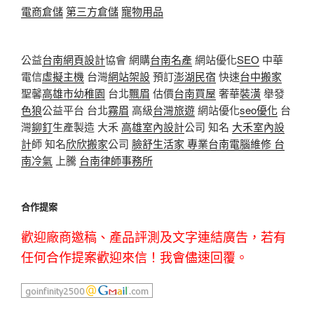
電商倉儲
第三方倉儲
寵物用品
公益
台南網頁設計
協會 網購
台南名產
網站優化
SEO
中華
電信
虛擬主機
台灣
網站架設
預訂
澎湖民宿
快速
台中搬家
聖馨
高雄市幼稚園
台北
飄眉
估價
台南買屋
奢華
裝潢
舉發
色狼
公益平台 台北
霧眉
高級
台灣旅遊
網站優化
seo優化
台
灣
鉚釘
生產製造 大禾
高雄室內設計
公司 知名
大禾室內設
計
師 知名
欣欣搬家
公司
臉舒生活家
專業
台南電腦維修
台
南冷氣
上騰
台南律師事務所
合作提案
歡迎廠商邀稿、產品評測及文字連結廣告，若有
任何合作提案歡迎來信！我會儘速回覆。