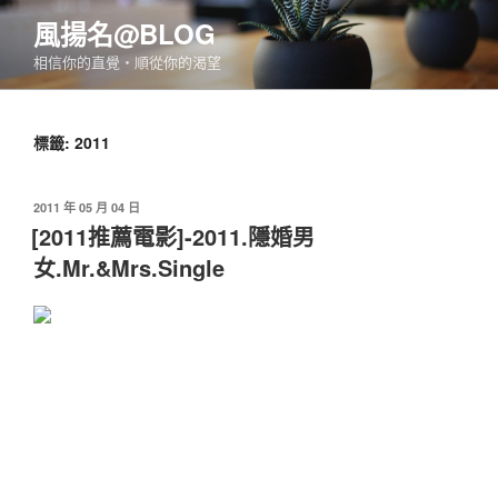
跳
風揚名@BLOG
至
相信你的直覺‧順從你的渴望
主
要
內
標籤:
2011
容
發
2011 年 05 月 04 日
佈
[2011推薦電影]-2011.隱婚男
於
女.Mr.&Mrs.Single