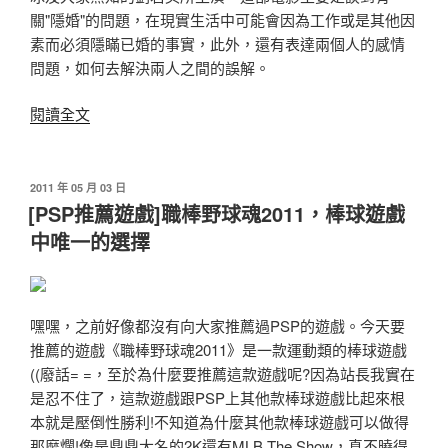
關"隱婚"的問題，在現實生活中可能會因為工作或是其他因
素而必須隱瞞已婚的事實，此外，還有表達兩個人的感情
問題，如何去解決兩人之間的誤解。
〈[2011
閱讀全文
推
薦
電
發
2011 年 05 月 03 日
佈
影]-2011.
[PSP推薦遊戲]職棒野球魂2011，棒球遊戲
於
隱
中唯一的選擇
婚
男
女.Mr.&Mrs.Single〉
嘿嘿，之前好像都沒有向大家推薦過PSP的遊戲。今天要
推薦的遊戲《職棒野球魂2011》是一款運動類的棒球遊戲
((廢話= =，至於為什麼要推薦這款遊戲呢?因為站長我實在
是忍不住了，這款遊戲跟PSP上其他款棒球遊戲比起來根
本就是壓倒性勝利!不知道為什麼其他款棒球遊戲可以做得
那麼爛!像是鼎鼎大名的2K還有MLB The Show，真不曉得