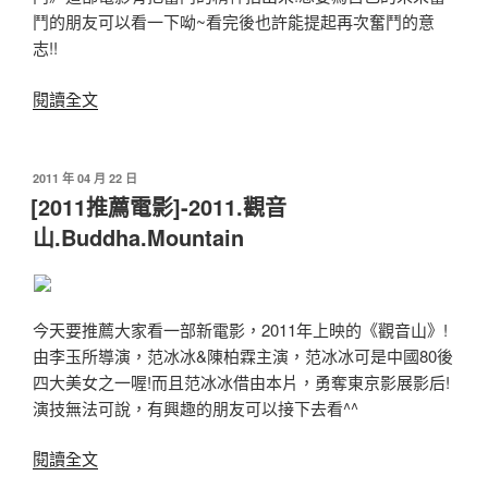
中
鬥的朋友可以看一下呦~看完後也許能提起再次奮鬥的意
唯
志!!
一
的
〈[2011
閱讀全文
選
推
擇〉
薦
電
發
2011 年 04 月 22 日
佈
影]-2011.
[2011推薦電影]-2011.觀音
於
奮
山.Buddha.Mountain
鬥.Stand.By.Me〉
今天要推薦大家看一部新電影，2011年上映的《觀音山》!
由李玉所導演，范冰冰&陳柏霖主演，范冰冰可是中國80後
四大美女之一喔!而且范冰冰借由本片，勇奪東京影展影后!
演技無法可說，有興趣的朋友可以接下去看^^
〈[2011
閱讀全文
推