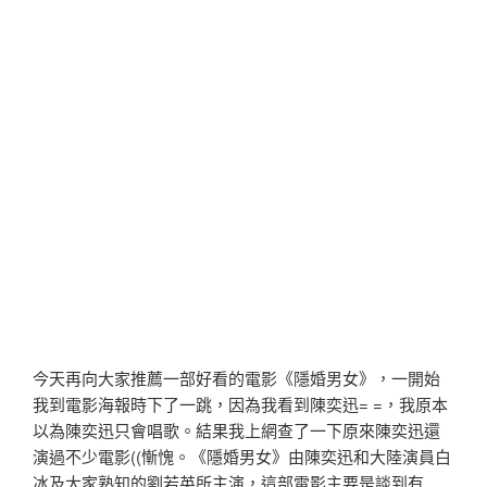
今天再向大家推薦一部好看的電影《隱婚男女》，一開始
我到電影海報時下了一跳，因為我看到陳奕迅= =，我原本
以為陳奕迅只會唱歌。結果我上網查了一下原來陳奕迅還
演過不少電影((慚愧。《隱婚男女》由陳奕迅和大陸演員白
冰及大家熟知的劉若英所主演，這部電影主要是談到有