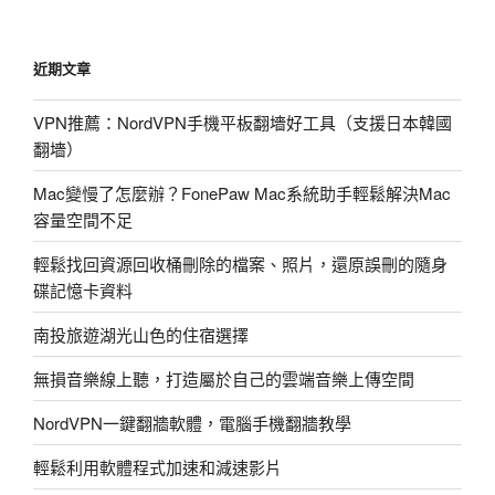
薦
電
近期文章
影]-2011.
觀
VPN推薦：NordVPN手機平板翻墻好工具（支援日本韓國
音
翻墻）
山.Buddha.Mountain〉
Mac變慢了怎麼辦？FonePaw Mac系統助手輕鬆解決Mac
容量空間不足
輕鬆找回資源回收桶刪除的檔案、照片，還原誤刪的隨身
碟記憶卡資料
南投旅遊湖光山色的住宿選擇
無損音樂線上聽，打造屬於自己的雲端音樂上傳空間
NordVPN一鍵翻牆軟體，電腦手機翻牆教學
輕鬆利用軟體程式加速和減速影片