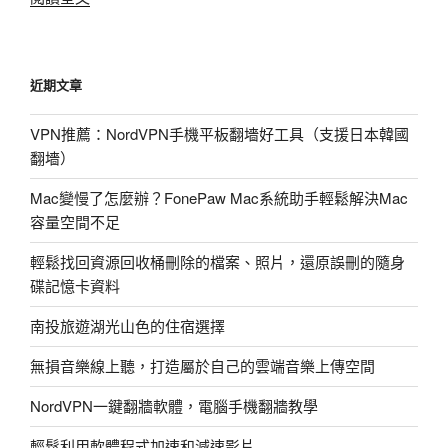
於…
終
於
近期文章
進
入
VPN推薦：NordVPN手機平板翻墻好工具（支援日本韓國
2000
翻墻）
名
囉
Mac變慢了怎麼辦？FonePaw Mac系統助手輕鬆解決Mac
~XD(部
容量空間不足
落
格
輕鬆找回資源回收桶刪除的檔案、照片，還原誤刪的隨身
觀
碟記憶卡資料
察)〉
南投旅遊湖光山色的住宿選擇
無損音樂線上聽，打造屬於自己的雲端音樂上傳空間
NordVPN一鍵翻牆軟體，電腦手機翻牆教學
輕鬆利用軟體程式加速和減速影片