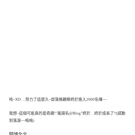
哈~XD….努力了這麼久~部落格觀察終於進入2000名囉~~
我想~這個可能真的是奇蹟!”風揚名@Blog”終於…終於成長了!!(感動
到落淚~~嗚嗚)
〈終
閱讀全文