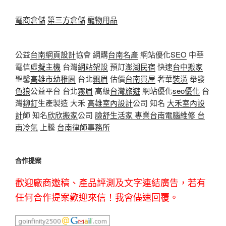
電商倉儲
第三方倉儲
寵物用品
公益
台南網頁設計
協會 網購
台南名產
網站優化
SEO
中華
電信
虛擬主機
台灣
網站架設
預訂
澎湖民宿
快速
台中搬家
聖馨
高雄市幼稚園
台北
飄眉
估價
台南買屋
奢華
裝潢
舉發
色狼
公益平台 台北
霧眉
高級
台灣旅遊
網站優化
seo優化
台
灣
鉚釘
生產製造 大禾
高雄室內設計
公司 知名
大禾室內設
計
師 知名
欣欣搬家
公司
臉舒生活家
專業
台南電腦維修
台
南冷氣
上騰
台南律師事務所
合作提案
歡迎廠商邀稿、產品評測及文字連結廣告，若有
任何合作提案歡迎來信！我會儘速回覆。