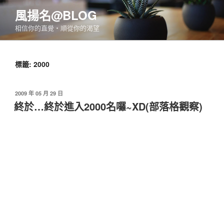
跳
風揚名@BLOG
至
相信你的直覺‧順從你的渴望
主
要
內
標籤:
2000
容
發
2009 年 05 月 29 日
佈
終於…終於進入2000名囉~XD(部落格觀察)
於