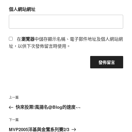
個人網站網址
在
瀏覽器
中儲存顯示名稱、電子郵件地址及個人網站網
址，以供下次發佈留言時使用。
文
上
上一篇
章
一
快來投票!風揚名@Blog的速度~~
導
篇
覽
文
下
下一篇
章
一
MVP2005洋基與金鶯系列賽2/3