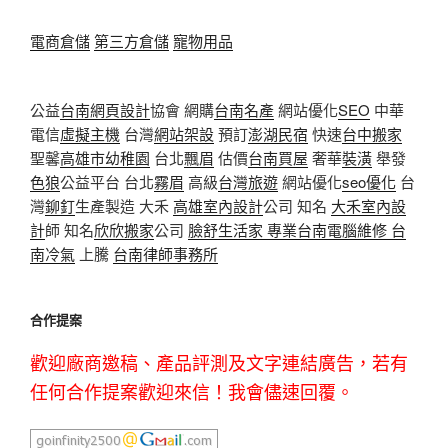
電商倉儲
第三方倉儲
寵物用品
公益
台南網頁設計
協會 網購
台南名產
網站優化
SEO
中華
電信
虛擬主機
台灣
網站架設
預訂
澎湖民宿
快速
台中搬家
聖馨
高雄市幼稚園
台北
飄眉
估價
台南買屋
奢華
裝潢
舉發
色狼
公益平台 台北
霧眉
高級
台灣旅遊
網站優化
seo優化
台
灣
鉚釘
生產製造 大禾
高雄室內設計
公司 知名
大禾室內設
計
師 知名
欣欣搬家
公司
臉舒生活家
專業
台南電腦維修
台
南冷氣
上騰
台南律師事務所
合作提案
歡迎廠商邀稿、產品評測及文字連結廣告，若有
任何合作提案歡迎來信！我會儘速回覆。