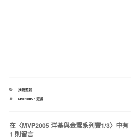
分
推薦遊戲
類
標
MVP2005
、
遊戲
籤
在〈MVP2005 洋基與金鶯系列賽1/3〉中有
1 則留言