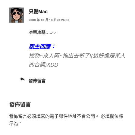
只愛Mac
2008 年 10 月 18 日23:26:36
凍蒜凍蒜…..-.-
版主回應：
挖勒~來人阿~拖出去斬了!(這好像是某人
的台詞)XDD
發佈留言
發佈留言
發佈留言必須填寫的電子郵件地址不會公開。
必填欄位標
示為
*