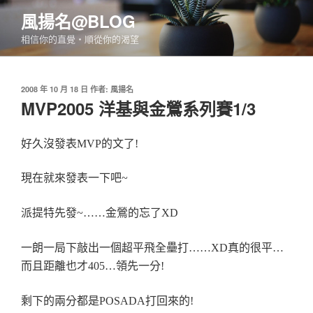
跳
風揚名@BLOG
至
相信你的直覺‧順從你的渴望
主
要
內
發
2008 年 10 月 18 日
作者:
風揚名
容
佈
MVP2005 洋基與金鶯系列賽1/3
於
好久沒發表MVP的文了!
現在就來發表一下吧~
派提特先發~……金鶯的忘了XD
一朗一局下敲出一個超平飛全壘打……XD真的很平…
而且距離也才405…領先一分!
剩下的兩分都是POSADA打回來的!