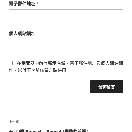
電子郵件地址
*
個人網站網址
在
瀏覽器
中儲存顯示名稱、電子郵件地址及個人網站網
址，以供下次發佈留言時使用。
文
上
上一篇
章
一
山寨iPhone4!~iPhone山寨機的首選!