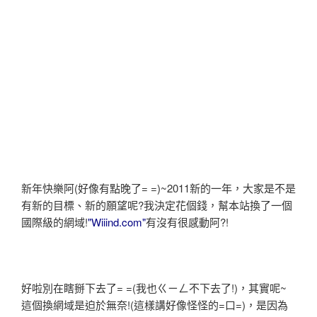
新年快樂阿(好像有點晚了= =)~2011新的一年，大家是不是
有新的目標、新的願望呢?我決定花個錢，幫本站換了一個
國際級的網域!
"Wiiind.com"
有沒有很感動阿?!
好啦別在瞎掰下去了= =(我也ㄍㄧㄥ不下去了!)，其實呢~
這個換網域是迫於無奈!(這樣講好像怪怪的=口=)，是因為