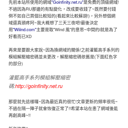
先前本站所使用的網域
"Goinfinity.net.ru"
是免費的頂級網域!
不過因為RU那邊的有點變化，改成要收錢了~既然要付錢
倒不如自己買個比較短的(看起來比較蘇胡!)，另外想個網
域還真頭疼阿~我大概想了三天三夜吧!最後決定
用
"Wiiind.com"
主要是取"Wind 風"的意思~中間的i就是為了
好看而已XD
再來是要跟大家說~因為換網域的關係!之前灌籃高手系列的
模組解壓縮密碼並未更改，解壓縮密碼依舊是(下面紅色字
的部分)
灌籃高手系列模組解壓縮密
碼:
http://goinfinity.net.ru
那麼就先這樣囉~因為最近真的很忙!文章更新的頻率很低~
不過在隔一陣子就會恢復正常了!!希望本站在患了網域後能
再創高峰~!!