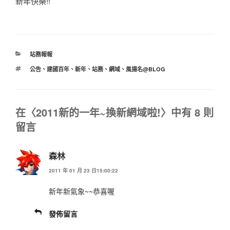
新年快樂!!
分
站務報報
類
標
公告
、
建國百年
、
新年
、
站務
、
網域
、
風揚名@BLOG
籤
在〈2011新的一年~換新網域啦!〉中有 8 則
留言
森林
2011 年 01 月 23 日15:00:22
新年新氣象~~恭喜喔
發佈留言