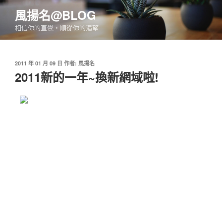
跳
風揚名@BLOG
至
相信你的直覺‧順從你的渴望
主
要
內
發
2011 年 01 月 09 日
作者:
風揚名
容
佈
2011新的一年~換新網域啦!
於