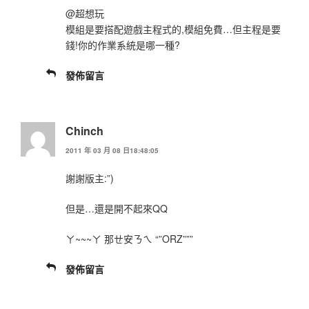
@超想玩
模組是要搭配遊戲主程式的,模組免費…但主程是要
錢!你的作業系統是哪一種?
發佈留言
Chinch
2011 年 03 月 08 日18:48:05
謝謝版主:”)
但是…還是開不起來QQ
ㄚ~~~ㄚ 那ㄝ安ㄋㄟ “”ORZ”””
發佈留言