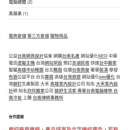
電腦硬體
(2)
黑蘋果
(1)
電商倉儲
第三方倉儲
寵物用品
公益
台南網頁設計
協會 網購
台南名產
網站優化
SEO
中華
電信
虛擬主機
台灣
網站架設
預訂
澎湖民宿
快速
台中搬家
聖馨
高雄市幼稚園
台北
飄眉
估價
台南買屋
奢華
裝潢
舉發
色狼
公益平台 台北
霧眉
高級
台灣旅遊
網站優化
seo優化
台
灣
鉚釘
生產製造 大禾
高雄室內設計
公司 知名
大禾室內設
計
師 知名
欣欣搬家
公司
臉舒生活家
專業
台南電腦維修
台
南冷氣
上騰
台南律師事務所
合作提案
歡迎廠商邀稿、產品評測及文字連結廣告，若有