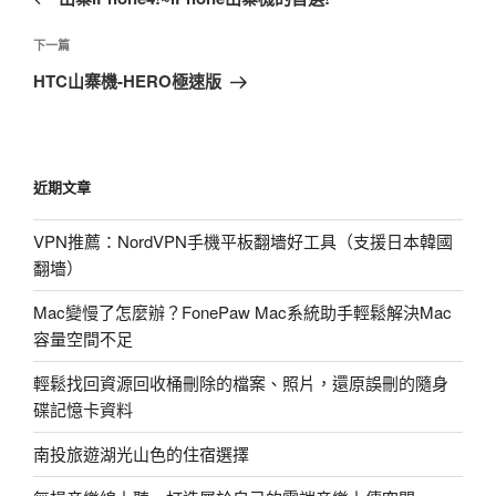
導
篇
覽
文
下
下一篇
章
一
HTC山寨機-HERO極速版
篇
文
章
近期文章
VPN推薦：NordVPN手機平板翻墻好工具（支援日本韓國
翻墻）
Mac變慢了怎麼辦？FonePaw Mac系統助手輕鬆解決Mac
容量空間不足
輕鬆找回資源回收桶刪除的檔案、照片，還原誤刪的隨身
碟記憶卡資料
南投旅遊湖光山色的住宿選擇