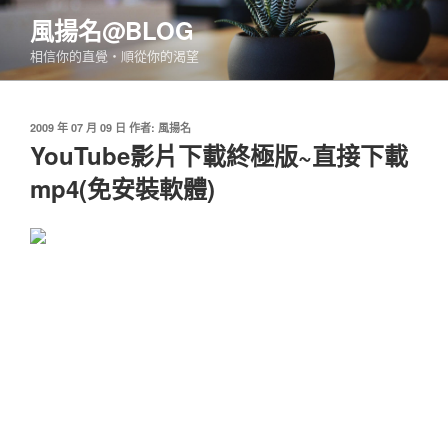
跳
風揚名@BLOG
至
相信你的直覺‧順從你的渴望
主
要
內
發
2009 年 07 月 09 日
作者:
風揚名
容
佈
YouTube影片下載終極版~直接下載
於
mp4(免安裝軟體)