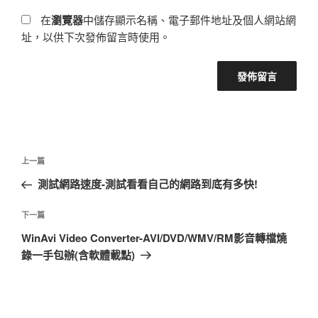
在
瀏覽器
中儲存顯示名稱、電子郵件地址及個人網站網
址，以供下次發佈留言時使用。
文
上
上一篇
章
一
測試網路速度-測試看看自己的網路到底有多快!
導
篇
覽
文
下
下一篇
章
一
WinAvi Video Converter-AVI/DVD/WMV/RM影音轉檔燒
篇
錄一手包辦(含軟體載點)
文
章