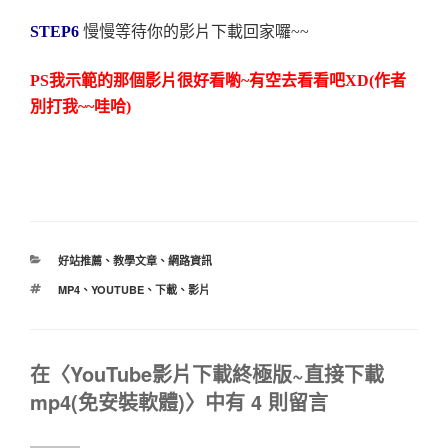
STEP6
慢慢等待你的影片下載回家囉~~
PS我示範的那個影片很好看喲~有空去看看吧XD(作者
別打我~~哇哈)
分
好站推薦
、
教學文章
、
網路資訊
類
標
MP4
、
YOUTUBE
、
下載
、
影片
籤
在〈YouTube影片下載終極版~直接下載
mp4(免安裝軟體)〉中有 4 則留言