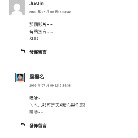
Justin
2009 年 07 月 09 日15:25:32
那個影片= =
有點無言…..
XDD
發佈留言
風揚名
2009 年 07 月 09 日15:35:38
哇哈~
ㄟㄟ…那可是天X精心製作耶!
噗哧~~
發佈留言