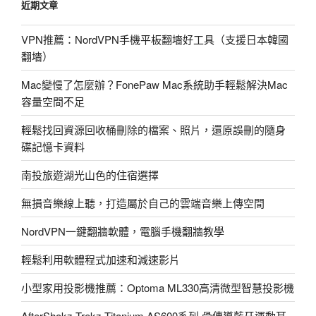
近期文章
VPN推薦：NordVPN手機平板翻墻好工具（支援日本韓國
翻墻）
Mac變慢了怎麼辦？FonePaw Mac系統助手輕鬆解決Mac
容量空間不足
輕鬆找回資源回收桶刪除的檔案、照片，還原誤刪的隨身
碟記憶卡資料
南投旅遊湖光山色的住宿選擇
無損音樂線上聽，打造屬於自己的雲端音樂上傳空間
NordVPN一鍵翻牆軟體，電腦手機翻牆教學
輕鬆利用軟體程式加速和減速影片
小型家用投影機推薦：Optoma ML330高清微型智慧投影機
AfterShokz Trekz Titanium AS600系列 骨傳導藍牙運動耳