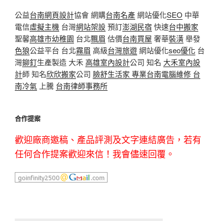
公益
台南網頁設計
協會 網購
台南名產
網站優化
SEO
中華
電信
虛擬主機
台灣
網站架設
預訂
澎湖民宿
快速
台中搬家
聖馨
高雄市幼稚園
台北
飄眉
估價
台南買屋
奢華
裝潢
舉發
色狼
公益平台 台北
霧眉
高級
台灣旅遊
網站優化
seo優化
台
灣
鉚釘
生產製造 大禾
高雄室內設計
公司 知名
大禾室內設
計
師 知名
欣欣搬家
公司
臉舒生活家
專業
台南電腦維修
台
南冷氣
上騰
台南律師事務所
合作提案
歡迎廠商邀稿、產品評測及文字連結廣告，若有
任何合作提案歡迎來信！我會儘速回覆。