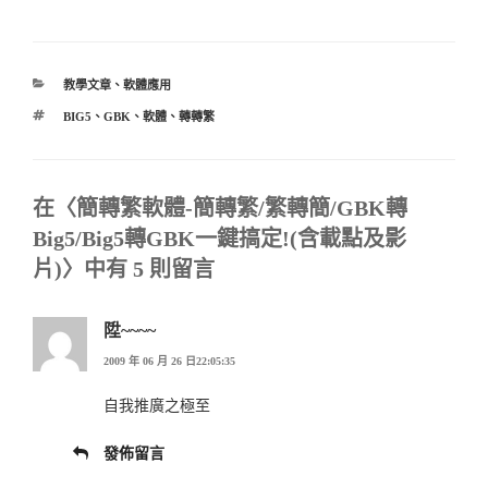
分
教學文章
、
軟體應用
類
標
BIG5
、
GBK
、
軟體
、
轉轉繁
籤
在〈簡轉繁軟體-簡轉繁/繁轉簡/GBK轉
Big5/Big5轉GBK一鍵搞定!(含載點及影
片)〉中有 5 則留言
陞~~~~
2009 年 06 月 26 日22:05:35
自我推廣之極至
發佈留言