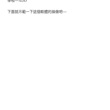
學啦~~XDD
下面就示範一下這個軟體的操做吧~~