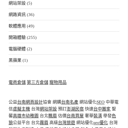
網站架設
(5)
網路資訊
(36)
軟體應用
(49)
開箱體驗
(255)
電腦硬體
(2)
黑蘋果
(1)
電商倉儲
第三方倉儲
寵物用品
公益
台南網頁設計
協會 網購
台南名產
網站優化
SEO
中華電
信
虛擬主機
台灣
網站架設
預訂
澎湖民宿
快速
台中搬家
聖
馨
高雄市幼稚園
台北
飄眉
估價
台南買屋
奢華
裝潢
舉發
色
狼
公益平台 台北
霧眉
高級
台灣旅遊
網站優化
seo優化
台灣