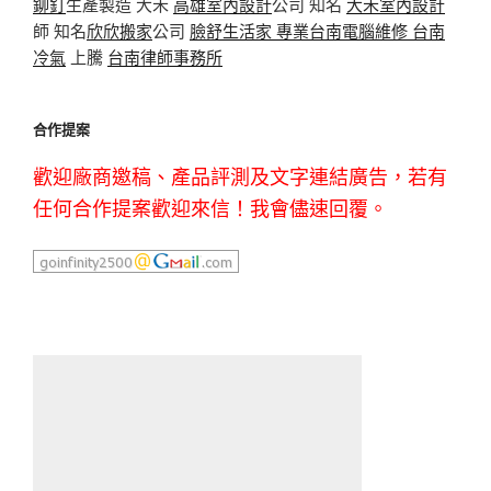
鉚釘
生產製造 大禾
高雄室內設計
公司 知名
大禾室內設計
師 知名
欣欣搬家
公司
臉舒生活家
專業
台南電腦維修
台南
冷氣
上騰
台南律師事務所
合作提案
歡迎廠商邀稿、產品評測及文字連結廣告，若有
任何合作提案歡迎來信！我會儘速回覆。