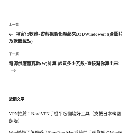
文
上
上一篇
章
一
視窗化軟體~遊戲視窗化輕鬆來D3DWindower!!(含圖片
導
篇
及軟體載點)
覽
文
章
下
下一篇
一
電源供應器瓦數(W)計算-該買多少瓦數~直接幫你算出來!
篇
文
章
近期文章
VPN推薦：NordVPN手機平板翻墻好工具（支援日本韓國
翻墻）
Mac變慢了怎麼辦？FonePaw Mac系統助手輕鬆解決Mac容