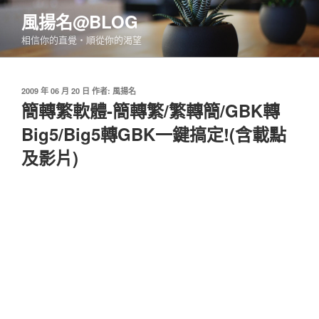
跳
風揚名@BLOG
至
相信你的直覺‧順從你的渴望
主
要
內
發
2009 年 06 月 20 日
作者:
風揚名
容
佈
簡轉繁軟體-簡轉繁/繁轉簡/GBK轉
於
Big5/Big5轉GBK一鍵搞定!(含載點
及影片)