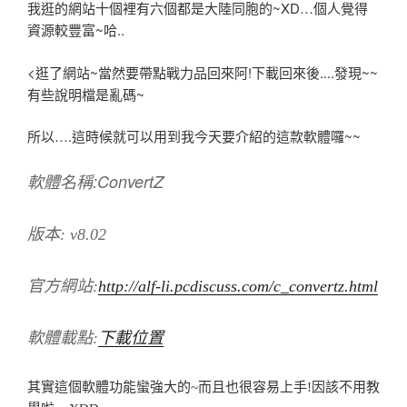
我逛的網站十個裡有六個都是大陸同胞的~XD…個人覺得
資源較豐富~哈..
<逛了網站~當然要帶點戰力品回來阿!下載回來後....發現~~
有些說明檔是亂碼~
所以….這時候就可以用到我今天要介紹的這款軟體囉~~
軟體名稱:ConvertZ
版本: v8.02
官方網站:
http://alf-li.pcdiscuss.com/c_convertz.html
軟體載點:
下載位置
其實這個軟體功能蠻強大的~而且也很容易上手!因該不用教