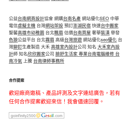
公益
台南網頁設計
協會 網購
台南名產
網站優化
SEO
中華
電信
虛擬主機
台灣
網站架設
預訂
澎湖民宿
快速
台中搬家
聖馨
高雄市幼稚園
台北
飄眉
估價
台南買屋
奢華
裝潢
舉發
色狼
公益平台 台北
霧眉
高級
台灣旅遊
網站優化
seo優化
台
灣
鉚釘
生產製造 大禾
高雄室內設計
公司 知名
大禾室內設
計
師 知名
欣欣搬家
公司
臉舒生活家
專業
台南電腦維修
台
南冷氣
上騰
台南律師事務所
合作提案
歡迎廠商邀稿、產品評測及文字連結廣告，若有
任何合作提案歡迎來信！我會儘速回覆。