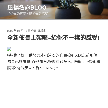
跳
風揚名@BLOG
至
相信你的直覺‧順從你的渴望
主
要
內
發
2009 年 04 月 18 日
作者:
風揚名
容
佈
全新佈景上架囉~給你不一樣的感受!
於
呼~費了好一番努力才把這次的佈景搞好XD!之前那個
佈景已經看膩了(迷知音:好像有很多人用完itheme後都會
膩耶~像是
天X
、
香X
、
MXc
)。