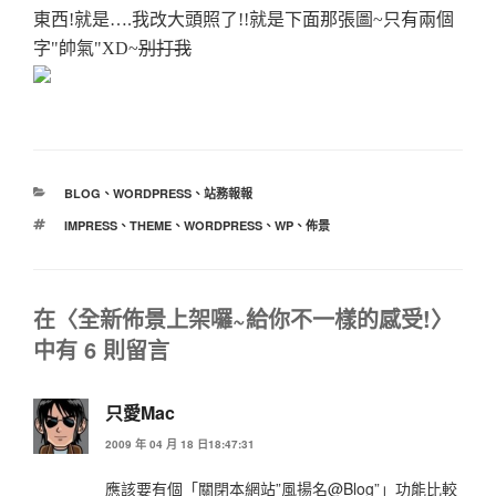
東西!就是….我改大頭照了!!就是下面那張圖~只有兩個
字"帥氣"XD~
別打我
分
BLOG
、
WORDPRESS
、
站務報報
類
標
IMPRESS
、
THEME
、
WORDPRESS
、
WP
、
佈景
籤
在〈全新佈景上架囉~給你不一樣的感受!〉
中有 6 則留言
只愛Mac
2009 年 04 月 18 日18:47:31
應該要有個「關閉本網站”風揚名@Blog”」功能比較