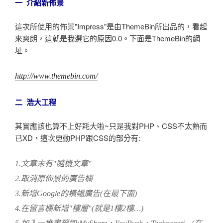
一 介紹新佈景
這次所使用的佈景"Impress"是由ThemeBin所出品的，看起
來爽朗，這就是我選它的原因0.0。下面是ThemeBin的網
址。
http://www.themebin.com/
二 浩大工程
其實應該也算不上好耗大啦~只是我對PHP、CSS不太熟而
已XD，這次更動PHP跟CSS的部分有:
1.文章末有"隨機文章"
2.取消原佈景的廣告欄
3.新增Google的橫幅廣告(在最下面)
4.在留言欄新增"樓層"(就是1樓2樓…)