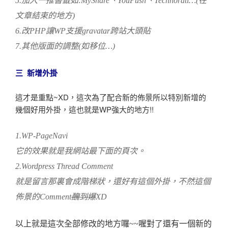
5.加入一推書籤如:MyShare、YouPush、Technorati…(在
文章結束的地方)
6.改PHP讓WP支援gravatar跨站大頭貼
7.其他版面的調整(如移位…)
三 新增外掛
這才是重點~XD，這次為了配合新的佈景所以特別新增的
幾個好用外掛，這也就是WP強大的地方!!
1.WP-PageNavi
它的效果就是我網站最下面的頁次。
2.Wordpress Thread Comment
就是留言那裏會成階梯狀，還好有這個外掛，不然這個
佈景的Comment
醜到爆
XD
以上就是這次全部修改的地方囉~~喔對了還有一個新的