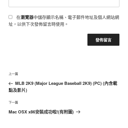
在
瀏覽器
中儲存顯示名稱、電子郵件地址及個人網站網
址，以供下次發佈留言時使用。
文
上
上一篇
章
一
MLB 2K9 (Major League Baseball 2K9) (PC) (內含載
導
篇
點及影片)
覽
文
章
下
下一篇
一
Mac OSX x86安裝成功啦!(有附圖)
篇
文