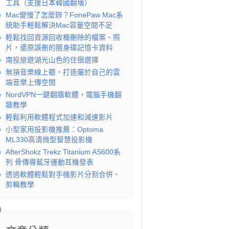
工具（支援日本韓國翻墻）
Mac變慢了怎麼辦？FonePaw Mac系
統助手輕鬆解決Mac容量空間不足
輕鬆找回資源回收桶刪除的檔案、照
片，還原誤刪的隨身碟記憶卡資料
南投旅遊湖光山色的住宿選擇
無損音樂線上聽，打造屬於自己的雲
端音樂上傳空間
NordVPN一鍵翻牆軟體，電腦手機翻
牆教學
輕鬆利用軟體程式加速和減速影片
小型家用投影機推薦：Optoma
ML330高清微型智慧投影機
AfterShokz Trekz Titanium AS600系
列 骨傳導藍牙運動耳機發表
透過軟體輕鬆對手機影片分割合併、
剪輯教學