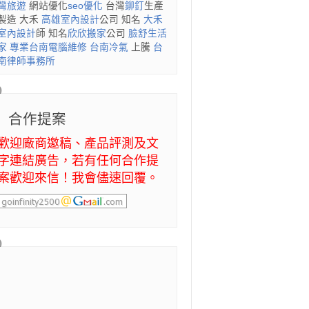
灣旅遊
網站優化
seo優化
台灣
鉚釘
生產
製造 大禾
高雄室內設計
公司 知名
大禾
室內設計
師 知名
欣欣搬家
公司
臉舒生活
家
專業
台南電腦維修
台南冷氣
上騰
台
南律師事務所
合作提案
歡迎廠商邀稿、產品評測及文
字連結廣告，若有任何合作提
案歡迎來信！我會儘速回覆。