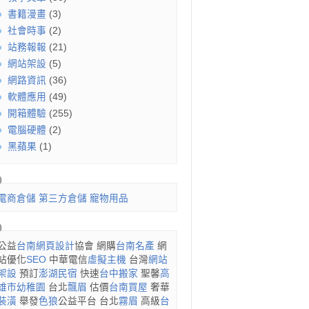
書籍漫畫
(3)
社會時事
(2)
站務報報
(21)
網站架設
(5)
網路資訊
(36)
軟體應用
(49)
開箱體驗
(255)
電腦硬體
(2)
黑蘋果
(1)
電商倉儲
第三方倉儲
寵物用品
公益
台南網頁設計
協會 網購
台南名產
網
站優化
SEO
中華電信
虛擬主機
台灣
網站
架設
預訂
澎湖民宿
快速
台中搬家
聖馨
高
雄市幼稚園
台北
飄眉
估價
台南買屋
奢華
裝潢
舉發
色狼
公益平台 台北
霧眉
高級
台