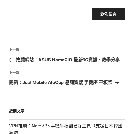
文
上
上一篇
章
一
推薦網站：ASUS HomeCIO 最新3C資訊、教學分享
導
篇
覽
文
下
下一篇
章
一
開箱：Just Mobile AluCup 極簡質感 手機座 平板架
篇
文
章
近期文章
VPN推薦：NordVPN手機平板翻墻好工具（支援日本韓國
翻墻）