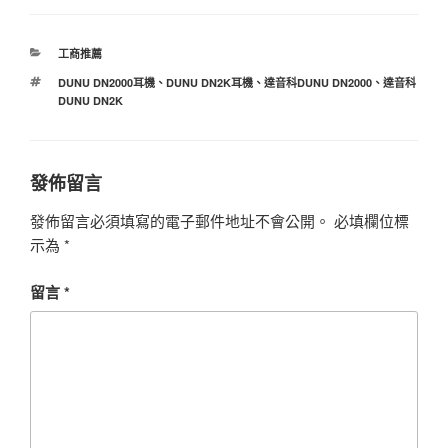
分
工商推薦
類
標
DUNU DN2000耳機
、
DUNU DN2K耳機
、
達音科DUNU DN2000
、
達音科
籤
DUNU DN2K
發佈留言
發佈留言必須填寫的電子郵件地址不會公開。
必填欄位標
示為
*
留言
*