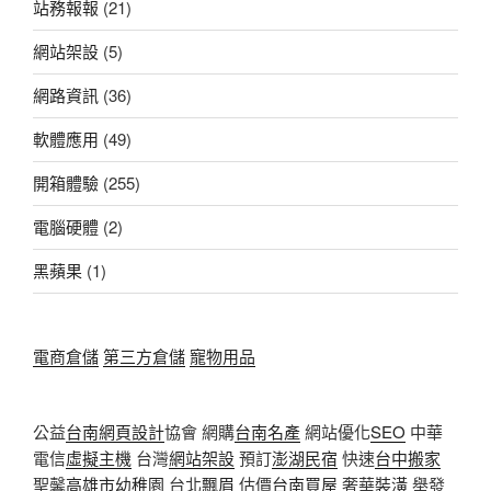
站務報報
(21)
網站架設
(5)
網路資訊
(36)
軟體應用
(49)
開箱體驗
(255)
電腦硬體
(2)
黑蘋果
(1)
電商倉儲
第三方倉儲
寵物用品
公益
台南網頁設計
協會 網購
台南名產
網站優化
SEO
中華
電信
虛擬主機
台灣
網站架設
預訂
澎湖民宿
快速
台中搬家
聖馨
高雄市幼稚園
台北
飄眉
估價
台南買屋
奢華
裝潢
舉發