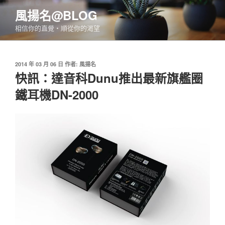
跳
風揚名@BLOG
至
相信你的直覺‧順從你的渴望
主
要
內
發
2014 年 03 月 06 日
作者:
風揚名
容
佈
快訊：達音科Dunu推出最新旗艦圈
於
鐵耳機DN-2000