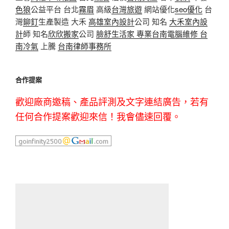
色狼
公益平台 台北
霧眉
高級
台灣旅遊
網站優化
seo優化
台
灣
鉚釘
生產製造 大禾
高雄室內設計
公司 知名
大禾室內設
計
師 知名
欣欣搬家
公司
臉舒生活家
專業
台南電腦維修
台
南冷氣
上騰
台南律師事務所
合作提案
歡迎廠商邀稿、產品評測及文字連結廣告，若有
任何合作提案歡迎來信！我會儘速回覆。