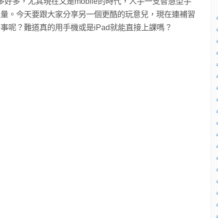
t）……好多好多，尤其現在又是mobile的時代，人手一支智慧型手
限量。今天要跟大家分享另一個更酷的玩意兒，現在連補習
事呢？難道真的用手機或是iPad就能直接上課嗎？