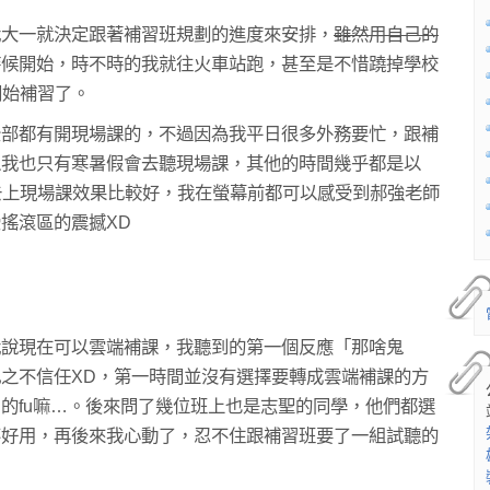
我大一就決定跟著補習班規劃的進度來安排，
雖然用自己的
時候開始，時不時的我就往火車站跑，甚至是不惜蹺掉學校
開始補習了。
全部都有開現場課的，不過因為我平日很多外務要忙，跟補
以我也只有寒暑假會去聽現場課，其他的時間幾乎都是以
去上現場課效果比較好，我在螢幕前都可以感受到郝強老師
搖滾區的震撼XD
我說現在可以雲端補課，我聽到的第一個反應「那啥鬼
之不信任XD，第一時間並沒有選擇要轉成雲端補課的方
的fu嘛…。後來問了幾位班上也是志聖的同學，他們都選
不好用，再後來我心動了，忍不住跟補習班要了一組試聽的