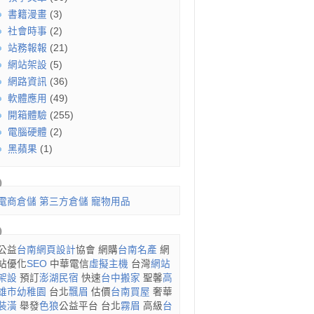
書籍漫畫
(3)
社會時事
(2)
站務報報
(21)
網站架設
(5)
網路資訊
(36)
軟體應用
(49)
開箱體驗
(255)
電腦硬體
(2)
黑蘋果
(1)
電商倉儲
第三方倉儲
寵物用品
公益
台南網頁設計
協會 網購
台南名產
網
站優化
SEO
中華電信
虛擬主機
台灣
網站
架設
預訂
澎湖民宿
快速
台中搬家
聖馨
高
雄市幼稚園
台北
飄眉
估價
台南買屋
奢華
裝潢
舉發
色狼
公益平台 台北
霧眉
高級
台