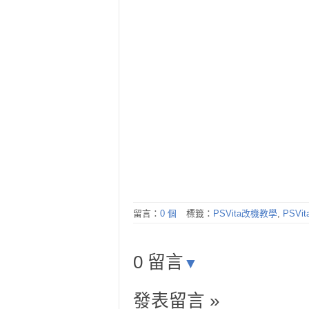
留言：
0 個
標籤：
PSVita改機教學
,
PSVi
0 留言
▼
發表留言 »