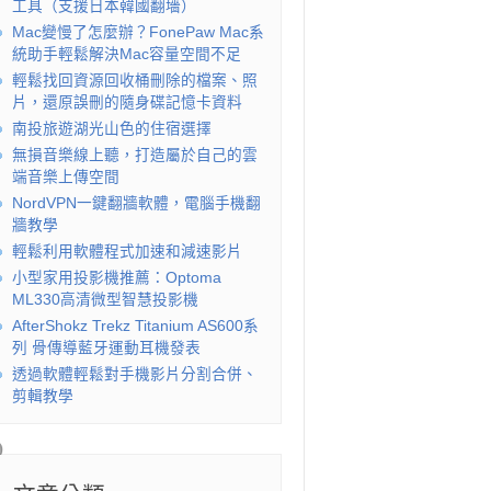
工具（支援日本韓國翻墻）
Mac變慢了怎麼辦？FonePaw Mac系
統助手輕鬆解決Mac容量空間不足
輕鬆找回資源回收桶刪除的檔案、照
片，還原誤刪的隨身碟記憶卡資料
南投旅遊湖光山色的住宿選擇
無損音樂線上聽，打造屬於自己的雲
端音樂上傳空間
NordVPN一鍵翻牆軟體，電腦手機翻
牆教學
輕鬆利用軟體程式加速和減速影片
小型家用投影機推薦：Optoma
ML330高清微型智慧投影機
AfterShokz Trekz Titanium AS600系
列 骨傳導藍牙運動耳機發表
透過軟體輕鬆對手機影片分割合併、
剪輯教學