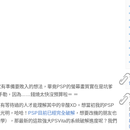
我就有準備要敗入的想法，畢竟PSP的螢幕畫質實在是坑爹
手勒，因為……錢燒太快沒預算啦＝ ＝
有等待過的人才能理解其中的辛酸XD。想當初我的PSP
見光明，哈哈！
PSP目前已經完全破解
，想要改機的朋友也
），那最新的這款強大PSVita的系統破解進度呢？我們