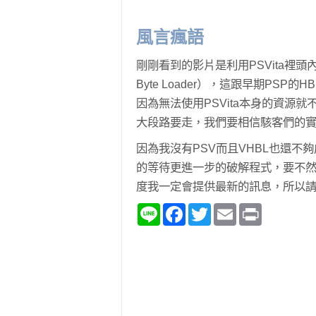
風言瘋語
剛剛看到的影片是利用PSVita裡頭內藏
Byte Loader），這跟早期PS
因為無法使用PSVita本身的資源
大段路要走，我們要相信駭客們的
因為我沒有PSV而且VHBL也還
的等待更進一步的破解程式，要不然一
度我一定會提供最新的訊息，所以請持
Line
Facebook
Twitter
Email
Print