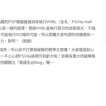
的PSP模擬器漏洞來執行VHBL（全名：PSVita Half-
P的HBL是一樣的道理，透過VHBL能執行部分的自製程式，不過
就不可能執行ISO檔的可能。所以距離大家所謂的改機還有一
實力，對吧！（遮臉）
不夠成熟，所以就不打算寫破解的教學文章囉！大家還是耐心
不小心把PSVita搞壞可就虧大啦！如果有重大的破解進
續關注「風揚名@Blog」囉~~