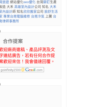
灣旅遊
網站優化
seo優化
台灣
鉚釘
生產
製造 大禾
高雄室內設計
公司 知名
大禾
室內設計
師 知名
欣欣搬家
公司
臉舒生活
家
專業
台南電腦維修
台南冷氣
上騰
台
南律師事務所
合作提案
歡迎廠商邀稿、產品評測及文
字連結廣告，若有任何合作提
案歡迎來信！我會儘速回覆。