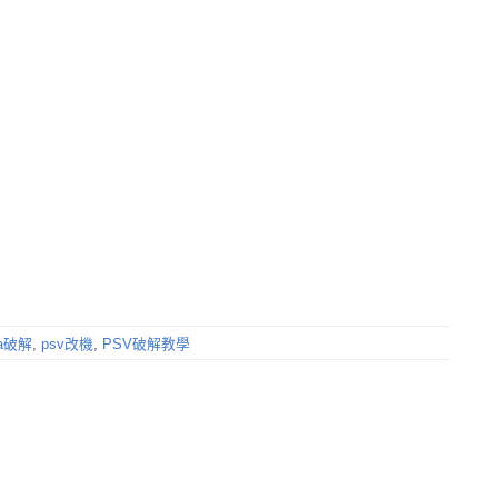
ta破解
,
psv改機
,
PSV破解教學