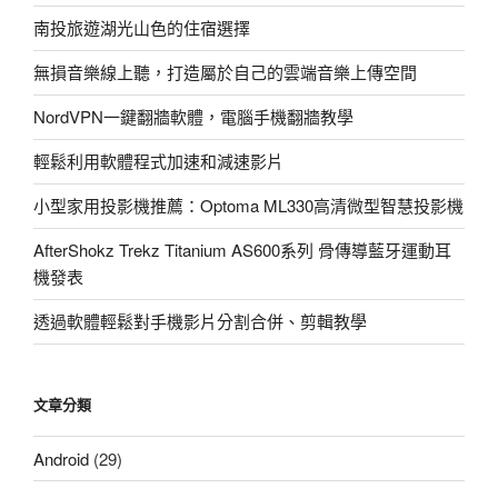
搭
南投旅遊湖光山色的住宿選擇
載
五
無損音樂線上聽，打造屬於自己的雲端音樂上傳空間
單
體
NordVPN一鍵翻牆軟體，電腦手機翻牆教學
非
輕鬆利用軟體程式加速和減速影片
客
製
小型家用投影機推薦：Optoma ML330高清微型智慧投影機
化
監
AfterShokz Trekz Titanium AS600系列 骨傳導藍牙運動耳
聽
機發表
級
透過軟體輕鬆對手機影片分割合併、剪輯教學
耳
機〉
文章分類
Android
(29)