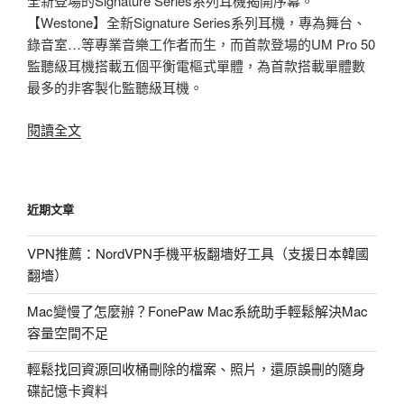
全新登場的Signature Series系列耳機揭開序幕。
【Westone】全新Signature Series系列耳機，專為舞台、
錄音室…等專業音樂工作者而生，而首款登場的UM Pro 50
監聽級耳機搭載五個平衡電樞式單體，為首款搭載單體數
最多的非客製化監聽級耳機。
〈快
閱讀全文
訊：
Westone
UM
近期文章
Pro
50
VPN推薦：NordVPN手機平板翻墻好工具（支援日本韓國
音
翻墻）
質
再
Mac變慢了怎麼辦？FonePaw Mac系統助手輕鬆解決Mac
進
容量空間不足
化！
首
輕鬆找回資源回收桶刪除的檔案、照片，還原誤刪的隨身
款
碟記憶卡資料