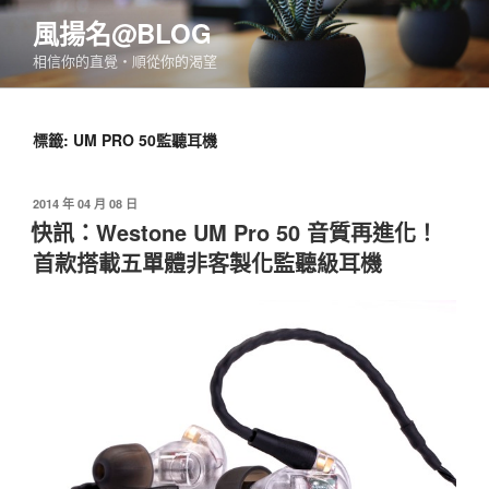
跳
風揚名@BLOG
至
相信你的直覺‧順從你的渴望
主
要
內
標籤:
UM PRO 50監聽耳機
容
發
2014 年 04 月 08 日
佈
快訊：Westone UM Pro 50 音質再進化！
於
首款搭載五單體非客製化監聽級耳機