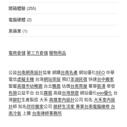
開箱體驗
(255)
電腦硬體
(2)
黑蘋果
(1)
電商倉儲
第三方倉儲
寵物用品
公益
台南網頁設計
協會 網購
台南名產
網站優化
SEO
中華
電信
虛擬主機
台灣
網站架設
預訂
澎湖民宿
快速
台中搬家
聖馨
高雄市幼稚園
台北
飄眉
估價
台南買屋
奢華
裝潢
舉發
色狼
公益平台 台北
霧眉
高級
台灣旅遊
網站優化
seo優化
台
灣
鉚釘
生產製造 大禾
高雄室內設計
公司 知名
大禾室內設
計
師 知名
欣欣搬家
公司
臉舒生活家
專業
台南電腦維修
台
南冷氣
上騰
台南律師事務所