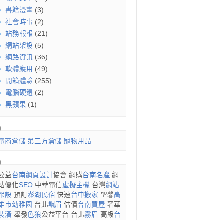
書籍漫畫
(3)
社會時事
(2)
站務報報
(21)
網站架設
(5)
網路資訊
(36)
軟體應用
(49)
開箱體驗
(255)
電腦硬體
(2)
黑蘋果
(1)
電商倉儲
第三方倉儲
寵物用品
公益
台南網頁設計
協會 網購
台南名產
網
站優化
SEO
中華電信
虛擬主機
台灣
網站
架設
預訂
澎湖民宿
快速
台中搬家
聖馨
高
雄市幼稚園
台北
飄眉
估價
台南買屋
奢華
裝潢
舉發
色狼
公益平台 台北
霧眉
高級
台