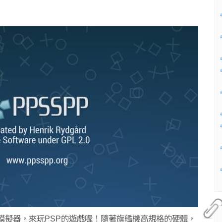
SP模擬器，來玩PSP的遊戲喔！隨著旗艦機高規格的硬體，