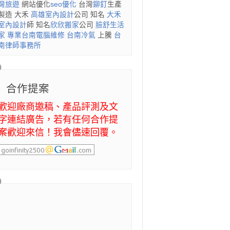
灣旅遊
網站優化
seo優化
台灣
鉚釘
生產
製造 大禾
高雄室內設計
公司 知名
大禾
室內設計
師 知名
欣欣搬家
公司
臉舒生活
家
專業
台南電腦維修
台南冷氣
上騰
台
南律師事務所
合作提案
歡迎廠商邀稿、產品評測及文
字連結廣告，若有任何合作提
案歡迎來信！我會儘速回覆。