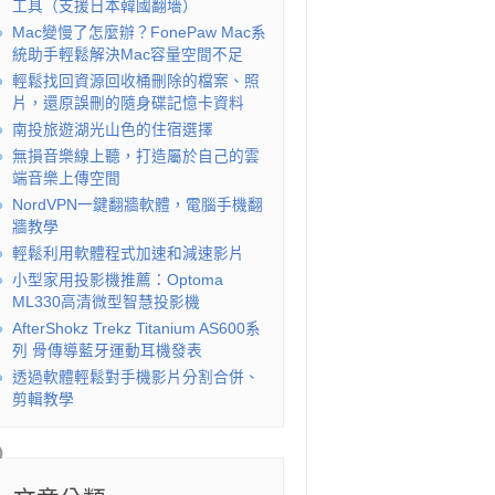
工具（支援日本韓國翻墻）
Mac變慢了怎麼辦？FonePaw Mac系
統助手輕鬆解決Mac容量空間不足
輕鬆找回資源回收桶刪除的檔案、照
片，還原誤刪的隨身碟記憶卡資料
南投旅遊湖光山色的住宿選擇
無損音樂線上聽，打造屬於自己的雲
端音樂上傳空間
NordVPN一鍵翻牆軟體，電腦手機翻
牆教學
輕鬆利用軟體程式加速和減速影片
小型家用投影機推薦：Optoma
ML330高清微型智慧投影機
AfterShokz Trekz Titanium AS600系
列 骨傳導藍牙運動耳機發表
透過軟體輕鬆對手機影片分割合併、
剪輯教學