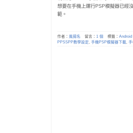
想要在手機上運行PSP模擬器已經沒
範。
作者：
風揚名
留言：
1 個
標籤：
Andro
PPSSPP教學設定
,
手機PSP模擬器下載
,
手