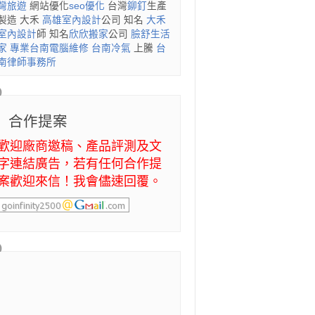
灣旅遊
網站優化
seo優化
台灣
鉚釘
生產
製造 大禾
高雄室內設計
公司 知名
大禾
室內設計
師 知名
欣欣搬家
公司
臉舒生活
家
專業
台南電腦維修
台南冷氣
上騰
台
南律師事務所
合作提案
歡迎廠商邀稿、產品評測及文
字連結廣告，若有任何合作提
案歡迎來信！我會儘速回覆。