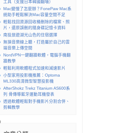
工具（支援日本韓國翻墻）
Mac變慢了怎麼辦？FonePaw Mac系
統助手輕鬆解決Mac容量空間不足
輕鬆找回資源回收桶刪除的檔案、照
片，還原誤刪的隨身碟記憶卡資料
南投旅遊湖光山色的住宿選擇
無損音樂線上聽，打造屬於自己的雲
端音樂上傳空間
NordVPN一鍵翻牆軟體，電腦手機翻
牆教學
輕鬆利用軟體程式加速和減速影片
小型家用投影機推薦：Optoma
ML330高清微型智慧投影機
AfterShokz Trekz Titanium AS600系
列 骨傳導藍牙運動耳機發表
透過軟體輕鬆對手機影片分割合併、
剪輯教學