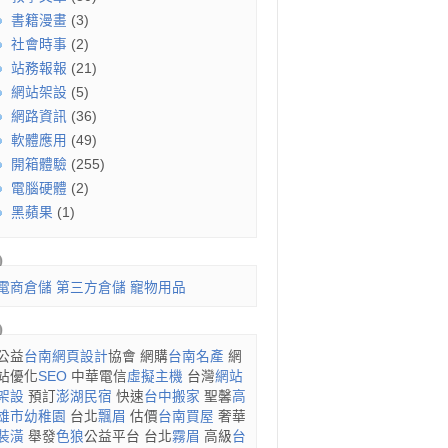
書籍漫畫
(3)
社會時事
(2)
站務報報
(21)
網站架設
(5)
網路資訊
(36)
軟體應用
(49)
開箱體驗
(255)
電腦硬體
(2)
黑蘋果
(1)
電商倉儲
第三方倉儲
寵物用品
公益
台南網頁設計
協會 網購
台南名產
網
站優化
SEO
中華電信
虛擬主機
台灣
網站
架設
預訂
澎湖民宿
快速
台中搬家
聖馨
高
雄市幼稚園
台北
飄眉
估價
台南買屋
奢華
裝潢
舉發
色狼
公益平台 台北
霧眉
高級
台