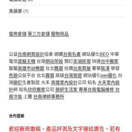
黑蘋果
(1)
電商倉儲
第三方倉儲
寵物用品
公益
台南網頁設計
協會 網購
台南名產
網站優化
SEO
中華
電信
虛擬主機
台灣
網站架設
預訂
澎湖民宿
快速
台中搬家
聖馨
高雄市幼稚園
台北
飄眉
估價
台南買屋
奢華
裝潢
舉發
色狼
公益平台 台北
霧眉
高級
台灣旅遊
網站優化
seo優化
台
灣
鉚釘
生產製造 大禾
高雄室內設計
公司 知名
大禾室內設
計
師 知名
欣欣搬家
公司
臉舒生活家
專業
台南電腦維修
台
南冷氣
上騰
台南律師事務所
合作提案
歡迎廠商邀稿、產品評測及文字連結廣告，若有