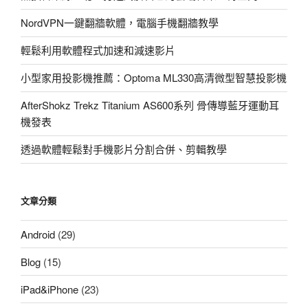
己
愛
NordVPN一鍵翻牆軟體，電腦手機翻牆教學
地
輕鬆利用軟體程式加速和減速影片
球〉
小型家用投影機推薦：Optoma ML330高清微型智慧投影機
AfterShokz Trekz Titanium AS600系列 骨傳導藍牙運動耳
機發表
透過軟體輕鬆對手機影片分割合併、剪輯教學
文章分類
Android
(29)
Blog
(15)
iPad&iPhone
(23)