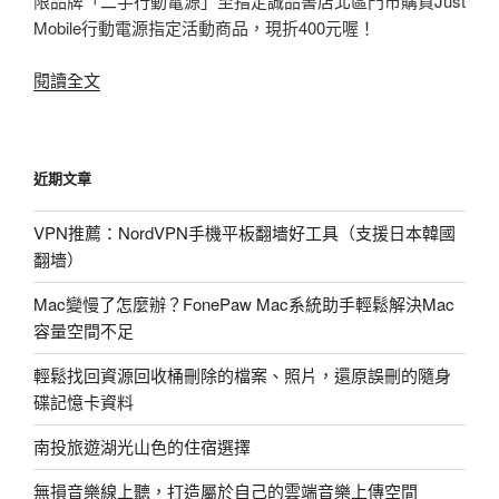
限品牌「二手行動電源」至指定誠品書店北區門市購買Just
Mobile行動電源指定活動商品，現折400元喔！
〈快
閱讀全文
訊：
Just
Mobile
近期文章
行
動
VPN推薦：NordVPN手機平板翻墻好工具（支援日本韓國
電
翻墻）
源
汰
Mac變慢了怎麼辦？FonePaw Mac系統助手輕鬆解決Mac
舊
容量空間不足
換
新
輕鬆找回資源回收桶刪除的檔案、照片，還原誤刪的隨身
活
碟記憶卡資料
動，
南投旅遊湖光山色的住宿選擇
愛
自
無損音樂線上聽，打造屬於自己的雲端音樂上傳空間