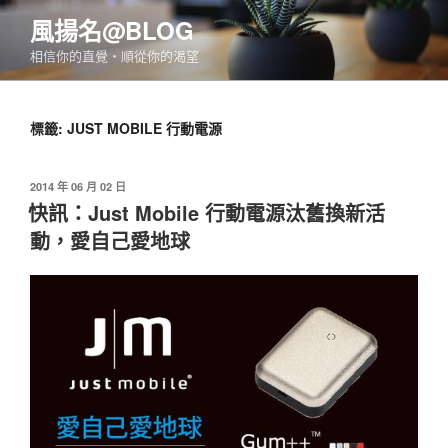
跳
風揚名@BLOG
至
相信你的直覺‧順從你的渴望
主
要
內
標籤:
JUST MOBILE 行動電源
容
發
2014 年 06 月 02 日
佈
快訊：Just Mobile 行動電源汰舊換新活
於
動，愛自己愛地球