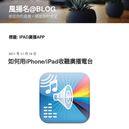
跳
風揚名@BLOG
至
相信你的直覺‧順從你的渴望
主
要
內
標籤:
IPAD廣播APP
容
發
2011 年 11 月 19 日
佈
如何用iPhone/iPad收聽廣播電台
於