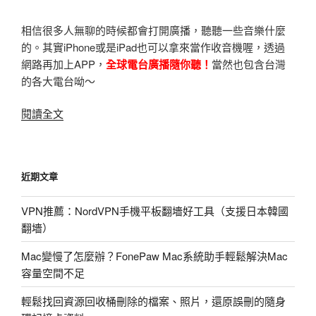
相信很多人無聊的時候都會打開廣播，聽聽一些音樂什麼
的。其實iPhone或是iPad也可以拿來當作收音機喔，透過
網路再加上APP，
全球電台廣播隨你聽！
當然也包含台灣
的各大電台呦～
〈如
閱讀全文
何
用
iPhone/iPad
近期文章
收
聽
VPN推薦：NordVPN手機平板翻墻好工具（支援日本韓國
廣
翻墻）
播
電
Mac變慢了怎麼辦？FonePaw Mac系統助手輕鬆解決Mac
台〉
容量空間不足
輕鬆找回資源回收桶刪除的檔案、照片，還原誤刪的隨身