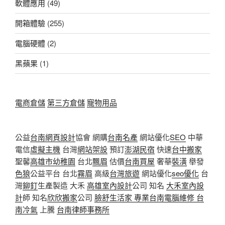
軟體應用
(49)
開箱體驗
(255)
電腦硬體
(2)
黑蘋果
(1)
電商倉儲
第三方倉儲
寵物用品
公益
台南網頁設計
協會 網購
台南名產
網站優化
SEO
中華
電信
虛擬主機
台灣
網站架設
預訂
澎湖民宿
快速
台中搬家
聖馨
高雄市幼稚園
台北
飄眉
估價
台南買屋
奢華
裝潢
舉發
色狼
公益平台 台北
霧眉
高級
台灣旅遊
網站優化
seo優化
台
灣
鉚釘
生產製造 大禾
高雄室內設計
公司 知名
大禾室內設
計
師 知名
欣欣搬家
公司
臉舒生活家
專業
台南電腦維修
台
南冷氣
上騰
台南律師事務所