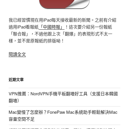
我已經習慣現在用iPad每天接收最新的新聞。之前有介紹
過用iPad看報紙
「中國時報」
！這次要介紹另一份報紙
「聯合報」，不過他跟上次「翻爆」的表現形式不太一
樣，並不是原報紙的排版呦！
〈iPad
閱讀全文
推
薦
報
近期文章
紙
看
VPN推薦：NordVPN手機平板翻墻好工具（支援日本韓國
聯
翻墻）
合
報
Mac變慢了怎麼辦？FonePaw Mac系統助手輕鬆解決Mac
APP〉
容量空間不足