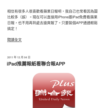
相信有很多人很喜歡看蘋果日報吧，我自己也常看因為圖
比較多（誤）。現在可以直接用iPhone跟iPad免費看蘋果
日報，也不用再到處去搶爽報了。只要裝個APP通通輕鬆
搞定！
〈iPhone/iPad
閱讀全文
看
蘋
果
發
2011 年 12 月 04 日
佈
日
iPad推薦報紙看聯合報APP
於
報
＆
爽
報
APP〉