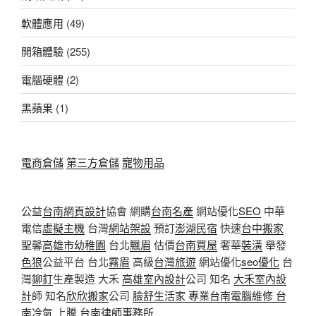
軟體應用
(49)
開箱體驗
(255)
電腦硬體
(2)
黑蘋果
(1)
電商倉儲
第三方倉儲
寵物用品
公益
台南網頁設計
協會 網購
台南名產
網站優化
SEO
中華
電信
虛擬主機
台灣
網站架設
預訂
澎湖民宿
快速
台中搬家
聖馨
高雄市幼稚園
台北
飄眉
估價
台南買屋
奢華
裝潢
舉發
色狼
公益平台 台北
霧眉
高級
台灣旅遊
網站優化
seo優化
台
灣
鉚釘
生產製造 大禾
高雄室內設計
公司 知名
大禾室內設
計
師 知名
欣欣搬家
公司
臉舒生活家
專業
台南電腦維修
台
南冷氣
上騰
台南律師事務所