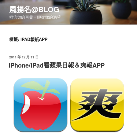
跳
風揚名@BLOG
至
相信你的直覺‧順從你的渴望
主
要
內
標籤:
IPAD報紙APP
容
發
2011 年 12 月 11 日
佈
iPhone/iPad看蘋果日報＆爽報APP
於