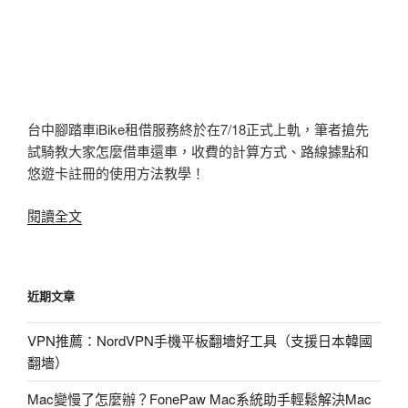
台中腳踏車iBike租借服務終於在7/18正式上軌，筆者搶先
試騎教大家怎麼借車還車，收費的計算方式、路線據點和
悠遊卡註冊的使用方法教學！
〈台
閱讀全文
中
iBike
怎
近期文章
麼
借
VPN推薦：NordVPN手機平板翻墻好工具（支援日本韓國
還
翻墻）
車、
租
Mac變慢了怎麼辦？FonePaw Mac系統助手輕鬆解決Mac