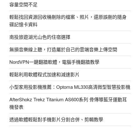
借
容量空間不足
費
用
輕鬆找回資源回收桶刪除的檔案、照片，還原誤刪的隨身
計
碟記憶卡資料
算
南投旅遊湖光山色的住宿選擇
路
線
無損音樂線上聽，打造屬於自己的雲端音樂上傳空間
據
點
NordVPN一鍵翻牆軟體，電腦手機翻牆教學
（悠
輕鬆利用軟體程式加速和減速影片
遊
卡
小型家用投影機推薦：Optoma ML330高清微型智慧投影機
註
冊
AfterShokz Trekz Titanium AS600系列 骨傳導藍牙運動耳
使
機發表
用
透過軟體輕鬆對手機影片分割合併、剪輯教學
方
法
教