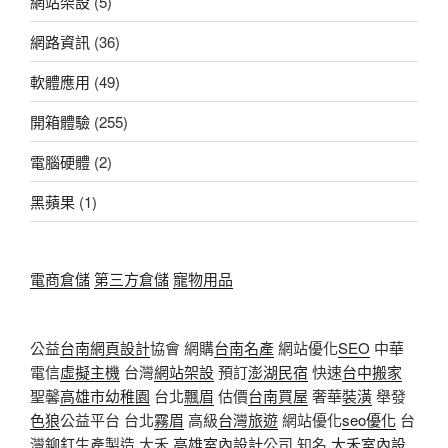
網站架設
(5)
網路資訊
(36)
軟體應用
(49)
開箱體驗
(255)
電腦硬體
(2)
黑蘋果
(1)
電商倉儲
第三方倉儲
寵物用品
公益
台南網頁設計
協會 網購
台南名產
網站優化
SEO
中華
電信
虛擬主機
台灣
網站架設
預訂
澎湖民宿
快速
台中搬家
聖馨
高雄市幼稚園
台北
飄眉
估價
台南買屋
奢華
裝潢
舉發
色狼
公益平台 台北
霧眉
高級
台灣旅遊
網站優化
seo優化
台
灣
鉚釘
生產製造 大禾
高雄室內設計
公司 知名
大禾室內設