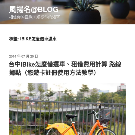
跳
風揚名@BLOG
至
相信你的直覺‧順從你的渴望
主
要
內
標籤:
IBIKE怎麼借車還車
容
發
2014 年 07 月 20 日
佈
台中iBike怎麼借還車、租借費用計算 路線
於
據點（悠遊卡註冊使用方法教學）