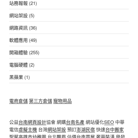
站務報報
(21)
網站架設
(5)
網路資訊
(36)
軟體應用
(49)
開箱體驗
(255)
電腦硬體
(2)
黑蘋果
(1)
電商倉儲
第三方倉儲
寵物用品
公益
台南網頁設計
協會 網購
台南名產
網站優化
SEO
中華
電信
虛擬主機
台灣
網站架設
預訂
澎湖民宿
快速
台中搬家
聖馨
高雄市幼稚園
台北
飄眉
估價
台南買屋
奢華
裝潢
舉發