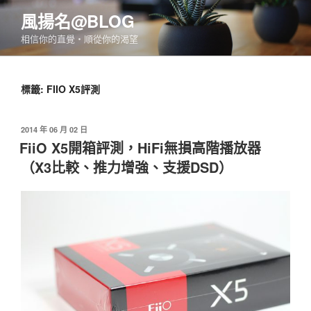
跳
風揚名@BLOG
至
相信你的直覺‧順從你的渴望
主
要
內
標籤:
FIIO X5評測
容
發
2014 年 06 月 02 日
佈
FiiO X5開箱評測，HiFi無損高階播放器
於
（X3比較、推力增強、支援DSD）