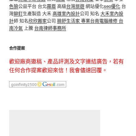
色狼
公益平台 台北
霧眉
高級
台灣旅遊
網站優化
seo優化
台
灣
鉚釘
生產製造 大禾
高雄室內設計
公司 知名
大禾室內設
計
師 知名
欣欣搬家
公司
臉舒生活家
專業
台南電腦維修
台
南冷氣
上騰
台南律師事務所
合作提案
歡迎廠商邀稿、產品評測及文字連結廣告，若有
任何合作提案歡迎來信！我會儘速回覆。