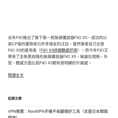
去年FiiO推出了旗下第一款無損播放器FiiO X3，成功的以
高CP值的優勢吸引許多燒友的注目，當然筆者自己也是
FiiO X3的愛用者（
FiiO X3詳細聽感評測
）。而今年FiiO又
帶來了全新更高階的無損播放器FiiO X5，無論在規格、外
型、聽感方面比起FiiO X3都有很明顯的升級感。
〈FiiO
閱讀全文
X5
開
箱
近期文章
評
測，
VPN推薦：NordVPN手機平板翻墻好工具（支援日本韓國
HiFi
翻墻）