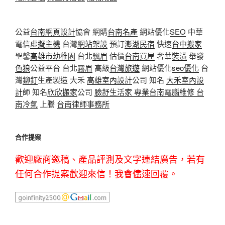
公益
台南網頁設計
協會 網購
台南名產
網站優化
SEO
中華
電信
虛擬主機
台灣
網站架設
預訂
澎湖民宿
快速
台中搬家
聖馨
高雄市幼稚園
台北
飄眉
估價
台南買屋
奢華
裝潢
舉發
色狼
公益平台 台北
霧眉
高級
台灣旅遊
網站優化
seo優化
台
灣
鉚釘
生產製造 大禾
高雄室內設計
公司 知名
大禾室內設
計
師 知名
欣欣搬家
公司
臉舒生活家
專業
台南電腦維修
台
南冷氣
上騰
台南律師事務所
合作提案
歡迎廠商邀稿、產品評測及文字連結廣告，若有
任何合作提案歡迎來信！我會儘速回覆。