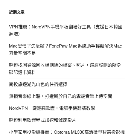
李
近期文章
宗
偉
VPN推薦：NordVPN手機平板翻墻好工具（支援日本韓國
影
翻墻）
片：
2011
Mac變慢了怎麼辦？FonePaw Mac系統助手輕鬆解決Mac
羽
容量空間不足
球
世
輕鬆找回資源回收桶刪除的檔案、照片，還原誤刪的隨身
錦
碟記憶卡資料
賽
南投旅遊湖光山色的住宿選擇
決
賽〉
無損音樂線上聽，打造屬於自己的雲端音樂上傳空間
NordVPN一鍵翻牆軟體，電腦手機翻牆教學
輕鬆利用軟體程式加速和減速影片
小型家用投影機推薦：Optoma ML330高清微型智慧投影機