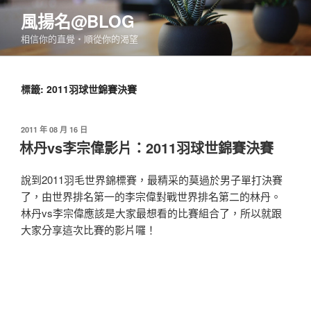
跳
風揚名@BLOG
至
相信你的直覺‧順從你的渴望
主
要
內
標籤:
2011羽球世錦賽決賽
容
發
2011 年 08 月 16 日
佈
林丹vs李宗偉影片：2011羽球世錦賽決賽
於
說到2011羽毛世界錦標賽，最精采的莫過於男子單打決賽
了，由世界排名第一的李宗偉對戰世界排名第二的林丹。
林丹vs李宗偉應該是大家最想看的比賽組合了，所以就跟
大家分享這次比賽的影片囉！