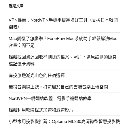
境】
近期文章
《沉
魚
VPN推薦：NordVPN手機平板翻墻好工具（支援日本韓國
落
翻墻）
雁
槌
Mac變慢了怎麼辦？FonePaw Mac系統助手輕鬆解決Mac
仔
容量空間不足
寮》
魚
輕鬆找回資源回收桶刪除的檔案、照片，還原誤刪的隨身
池
碟記憶卡資料
鄉
南投旅遊湖光山色的住宿選擇
大
雁
無損音樂線上聽，打造屬於自己的雲端音樂上傳空間
村
【雲
NordVPN一鍵翻牆軟體，電腦手機翻牆教學
觀
輕鬆利用軟體程式加速和減速影片
大
展】〉
小型家用投影機推薦：Optoma ML330高清微型智慧投影機