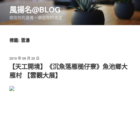
跳
風揚名@BLOG
至
相信你的直覺‧順從你的渴望
主
要
內
標籤:
雲瀑
容
發
2010 年 09 月 25 日
佈
【天工開境】《沉魚落雁槌仔寮》魚池鄉大
於
雁村 【雲觀大展】