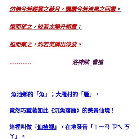
仿佛兮若輕雲之蔽月，飄飄兮若流風之回雪。
遠而望之，皎若太陽升朝霞；
迫而察之，灼若芙蕖出淥波。
…………
洛神賦_曹植
魚池鄉
的「魚」；
大雁村
的「雁」，
竟然巧藏著如此《沉魚落雁》的美景仙境！
這裡叫做『
仙楂腳
』，在地發音「ㄒㄧㄢ ㄗㄟ ㄎ
ㄚ」。