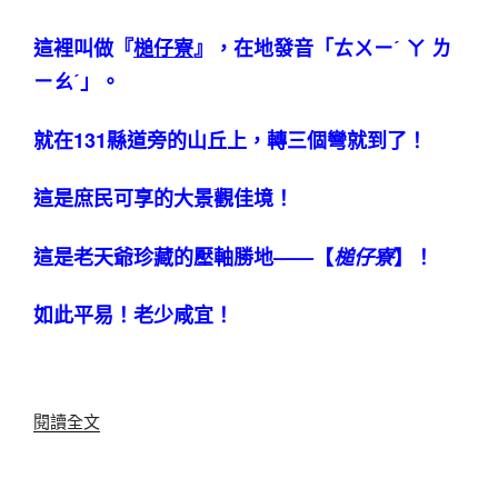
這裡叫做『
槌仔寮
』，在地發音「ㄊㄨㄧˊ ㄚ ㄌ
ㄧㄠˊ」。
就在131縣道旁的山丘上，轉三個彎就到了！
這是庶民可享的大景觀佳境！
這是老天爺珍藏的壓軸勝地——【
槌仔寮
】！
如此平易！老少咸宜！
〈【天
閱讀全文
工
開