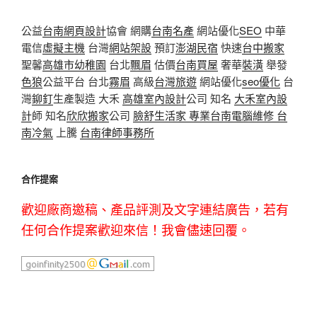
公益
台南網頁設計
協會 網購
台南名產
網站優化
SEO
中華
電信
虛擬主機
台灣
網站架設
預訂
澎湖民宿
快速
台中搬家
聖馨
高雄市幼稚園
台北
飄眉
估價
台南買屋
奢華
裝潢
舉發
色狼
公益平台 台北
霧眉
高級
台灣旅遊
網站優化
seo優化
台
灣
鉚釘
生產製造 大禾
高雄室內設計
公司 知名
大禾室內設
計
師 知名
欣欣搬家
公司
臉舒生活家
專業
台南電腦維修
台
南冷氣
上騰
台南律師事務所
合作提案
歡迎廠商邀稿、產品評測及文字連結廣告，若有
任何合作提案歡迎來信！我會儘速回覆。