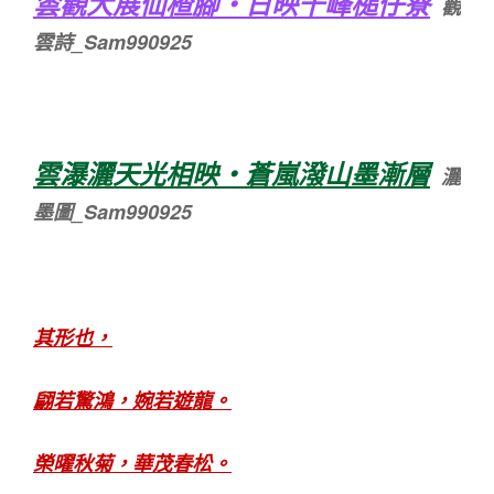
雲觀大展仙楂腳‧日映千峰槌仔寮
觀
雲詩_Sam990925
雲瀑灑天光相映‧蒼嵐潑山墨漸層
灑
墨圖_Sam990925
其形也，
翩若驚鴻，婉若遊龍。
榮曜秋菊，華茂春松。