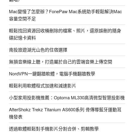
箱，
極
Mac變慢了怎麼辦？FonePaw Mac系統助手輕鬆解決Mac
細
容量空間不足
做
筆
輕鬆找回資源回收桶刪除的檔案、照片，還原誤刪的隨身
記
碟記憶卡資料
專
南投旅遊湖光山色的住宿選擇
用
Jot
無損音樂線上聽，打造屬於自己的雲端音樂上傳空間
Script（APP
支
NordVPN一鍵翻牆軟體，電腦手機翻牆教學
援
輕鬆利用軟體程式加速和減速影片
Evernote）〉
小型家用投影機推薦：Optoma ML330高清微型智慧投影機
AfterShokz Trekz Titanium AS600系列 骨傳導藍牙運動耳
機發表
透過軟體輕鬆對手機影片分割合併、剪輯教學