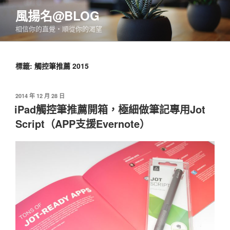
跳
風揚名@BLOG
至
相信你的直覺‧順從你的渴望
主
要
內
標籤:
觸控筆推薦 2015
容
發
2014 年 12 月 28 日
佈
iPad觸控筆推薦開箱，極細做筆記專用Jot
於
Script（APP支援Evernote）