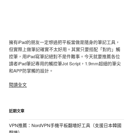
擁有iPad的朋友一定想過把平板當做是隨身的筆記工具，
但實際上做筆記確實不太好用。其實只要搭配「對的」觸
控筆，用iPad寫筆記絕對不是件難事。今天就要推薦各位
讀者iPad筆記專用的觸控筆Jot Script，1.9mm超細的筆尖
和APP防掌觸的設計。
〈iPad
閱讀全文
觸
控
筆
近期文章
推
薦
VPN推薦：NordVPN手機平板翻墻好工具（支援日本韓國
開
翻墻）