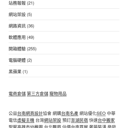
站務報報
(21)
網站架設
(5)
網路資訊
(36)
軟體應用
(49)
開箱體驗
(255)
電腦硬體
(2)
黑蘋果
(1)
電商倉儲
第三方倉儲
寵物用品
公益
台南網頁設計
協會 網購
台南名產
網站優化
SEO
中華
電信
虛擬主機
台灣
網站架設
預訂
澎湖民宿
快速
台中搬家
聖馨
高雄市幼稚園
台北
飄眉
估價
台南買屋
奢華
裝潢
舉發