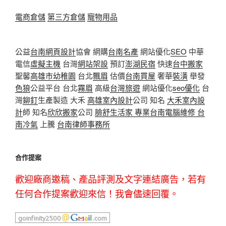
電商倉儲
第三方倉儲
寵物用品
公益
台南網頁設計
協會 網購
台南名產
網站優化
SEO
中華
電信
虛擬主機
台灣
網站架設
預訂
澎湖民宿
快速
台中搬家
聖馨
高雄市幼稚園
台北
飄眉
估價
台南買屋
奢華
裝潢
舉發
色狼
公益平台 台北
霧眉
高級
台灣旅遊
網站優化
seo優化
台
灣
鉚釘
生產製造 大禾
高雄室內設計
公司 知名
大禾室內設
計
師 知名
欣欣搬家
公司
臉舒生活家
專業
台南電腦維修
台
南冷氣
上騰
台南律師事務所
合作提案
歡迎廠商邀稿、產品評測及文字連結廣告，若有
任何合作提案歡迎來信！我會儘速回覆。