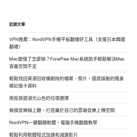
倫
敦
世
近期文章
界
羽
VPN推薦：NordVPN手機平板翻墻好工具（支援日本韓國
球
翻墻）
錦
標
Mac變慢了怎麼辦？FonePaw Mac系統助手輕鬆解決Mac
賽
容量空間不足
直
播
輕鬆找回資源回收桶刪除的檔案、照片，還原誤刪的隨身
資
碟記憶卡資料
訊〉
南投旅遊湖光山色的住宿選擇
無損音樂線上聽，打造屬於自己的雲端音樂上傳空間
NordVPN一鍵翻牆軟體，電腦手機翻牆教學
輕鬆利用軟體程式加速和減速影片