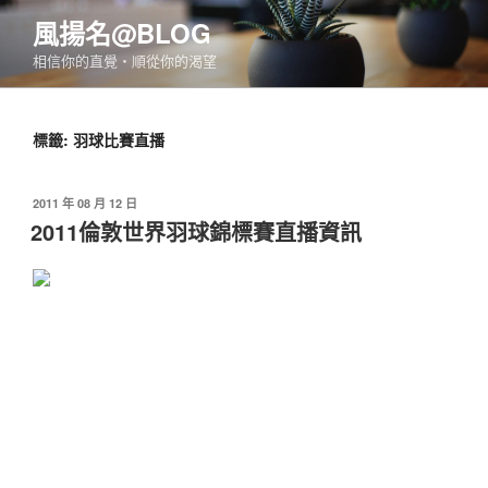
跳
風揚名@BLOG
至
相信你的直覺‧順從你的渴望
主
要
內
標籤:
羽球比賽直播
容
發
2011 年 08 月 12 日
佈
2011倫敦世界羽球錦標賽直播資訊
於