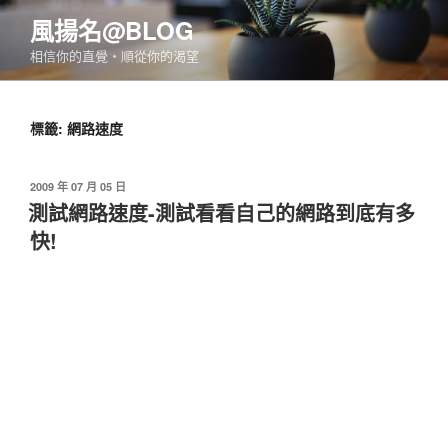
跳
風揚名@BLOG
至
相信你的直覺‧順從你的渴望
主
要
內
標籤:
網路速度
容
發
2009 年 07 月 05 日
佈
測試網路速度-測試看看自己的網路到底有多
於
快!