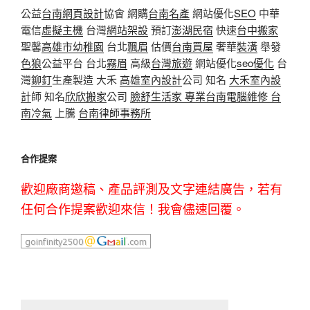
公益
台南網頁設計
協會 網購
台南名產
網站優化
SEO
中華
電信
虛擬主機
台灣
網站架設
預訂
澎湖民宿
快速
台中搬家
聖馨
高雄市幼稚園
台北
飄眉
估價
台南買屋
奢華
裝潢
舉發
色狼
公益平台 台北
霧眉
高級
台灣旅遊
網站優化
seo優化
台
灣
鉚釘
生產製造 大禾
高雄室內設計
公司 知名
大禾室內設
計
師 知名
欣欣搬家
公司
臉舒生活家
專業
台南電腦維修
台
南冷氣
上騰
台南律師事務所
合作提案
歡迎廠商邀稿、產品評測及文字連結廣告，若有
任何合作提案歡迎來信！我會儘速回覆。