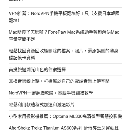
速
度-
VPN推薦：NordVPN手機平板翻墻好工具（支援日本韓國
測
翻墻）
試
看
Mac變慢了怎麼辦？FonePaw Mac系統助手輕鬆解決Mac
看
容量空間不足
自
己
輕鬆找回資源回收桶刪除的檔案、照片，還原誤刪的隨身
的
碟記憶卡資料
網
南投旅遊湖光山色的住宿選擇
路
到
無損音樂線上聽，打造屬於自己的雲端音樂上傳空間
底
有
NordVPN一鍵翻牆軟體，電腦手機翻牆教學
多
輕鬆利用軟體程式加速和減速影片
快!〉
小型家用投影機推薦：Optoma ML330高清微型智慧投影機
AfterShokz Trekz Titanium AS600系列 骨傳導藍牙運動耳