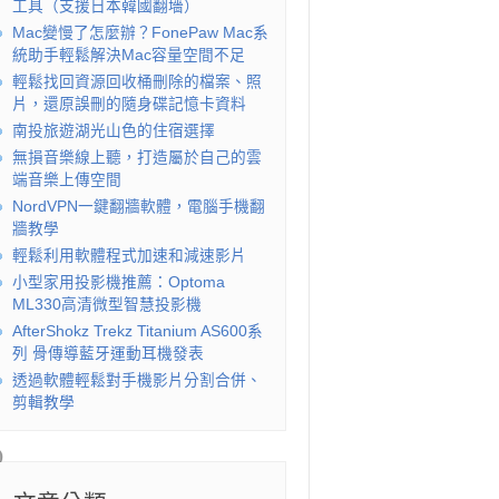
工具（支援日本韓國翻墻）
Mac變慢了怎麼辦？FonePaw Mac系
統助手輕鬆解決Mac容量空間不足
輕鬆找回資源回收桶刪除的檔案、照
片，還原誤刪的隨身碟記憶卡資料
南投旅遊湖光山色的住宿選擇
無損音樂線上聽，打造屬於自己的雲
端音樂上傳空間
NordVPN一鍵翻牆軟體，電腦手機翻
牆教學
輕鬆利用軟體程式加速和減速影片
小型家用投影機推薦：Optoma
ML330高清微型智慧投影機
AfterShokz Trekz Titanium AS600系
列 骨傳導藍牙運動耳機發表
透過軟體輕鬆對手機影片分割合併、
剪輯教學