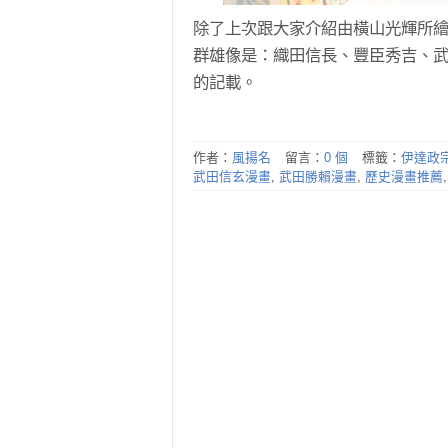
除了上次跟大家介紹由橫山光輝所
群雄像是：織田信長、豐臣秀吉、
的記載。
作者：
風揚名
留言：
0 個
標籤：
伊達政
武田信玄漫畫
,
武田勝賴漫畫
,
歷史漫畫推薦