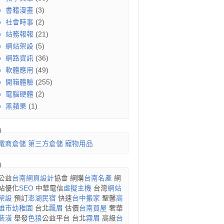
書籍漫畫
(3)
社會時事
(2)
站務報報
(21)
網站架設
(5)
網路資訊
(36)
軟體應用
(49)
開箱體驗
(255)
電腦硬體
(2)
黑蘋果
(1)
電商倉儲
第三方倉儲
寵物用品
公益
台南網頁設計
協會 網購
台南名產
網
站優化
SEO
中華電信
虛擬主機
台灣
網站
架設
預訂
澎湖民宿
快速
台中搬家
聖馨
高
雄市幼稚園
台北
飄眉
估價
台南買屋
奢華
裝潢
舉發
色狼
公益平台 台北
霧眉
高級
台