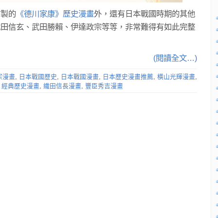
繪製的
《德川家康》歷史漫畫
外，還有日本戰國時期的其他
武田信玄、武田勝賴、伊達政宗等等，非常難得有如此完整
(閱讀全文…)
宗漫畫
,
日本戰國歷史
,
日本戰國漫畫
,
日本歷史漫畫推薦
,
橫山光輝漫畫
,
,
經典歷史漫畫
,
織田信長漫畫
,
豐臣秀吉漫畫