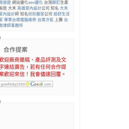
灣旅遊
網站優化
seo優化
台灣
鉚釘
生產
製造 大禾
高雄室內設計
公司 知名
大禾
室內設計
師 知名
欣欣搬家
公司
臉舒生活
家
專業
台南電腦維修
台南冷氣
上騰
台
南律師事務所
合作提案
歡迎廠商邀稿、產品評測及文
字連結廣告，若有任何合作提
案歡迎來信！我會儘速回覆。