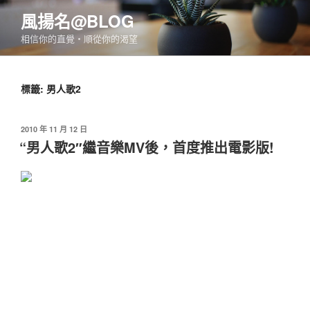
跳
風揚名@BLOG
至
相信你的直覺‧順從你的渴望
主
要
內
標籤:
男人歌2
容
發
2010 年 11 月 12 日
佈
“男人歌2″繼音樂MV後，首度推出電影版!
於