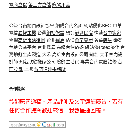
電商倉儲
第三方倉儲
寵物用品
公益
台南網頁設計
協會 網購
台南名產
網站優化
SEO
中華
電信
虛擬主機
台灣
網站架設
預訂
澎湖民宿
快速
台中搬家
聖馨
高雄市幼稚園
台北
飄眉
估價
台南買屋
奢華
裝潢
舉發
色狼
公益平台 台北
霧眉
高級
台灣旅遊
網站優化
seo優化
台
灣
鉚釘
生產製造 大禾
高雄室內設計
公司 知名
大禾室內設
計
師 知名
欣欣搬家
公司
臉舒生活家
專業
台南電腦維修
台
南冷氣
上騰
台南律師事務所
合作提案
歡迎廠商邀稿、產品評測及文字連結廣告，若有
任何合作提案歡迎來信！我會儘速回覆。