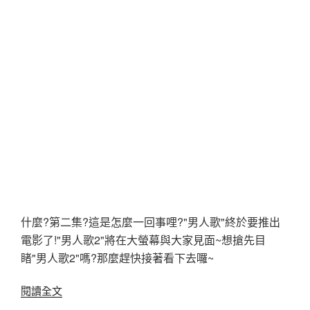
什麼?第二集?這是怎麼一回事哩?"男人歌"終於要推出
電影了!"男人歌2"將在大螢幕與大家見面~想搶先目
睹"男人歌2"嗎?那麼趕快接著看下去囉~
〈“男
閱讀全文
人