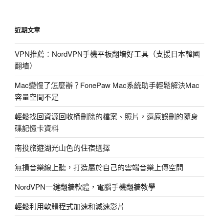
歌
2″
近期文章
繼
音
VPN推薦：NordVPN手機平板翻墻好工具（支援日本韓國
樂
翻墻）
MV
後，
Mac變慢了怎麼辦？FonePaw Mac系統助手輕鬆解決Mac
首
容量空間不足
度
推
輕鬆找回資源回收桶刪除的檔案、照片，還原誤刪的隨身
出
碟記憶卡資料
電
南投旅遊湖光山色的住宿選擇
影
版!〉
無損音樂線上聽，打造屬於自己的雲端音樂上傳空間
NordVPN一鍵翻牆軟體，電腦手機翻牆教學
輕鬆利用軟體程式加速和減速影片