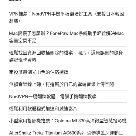
速
度-
VPN推薦：NordVPN手機平板翻墻好工具（支援日本韓國
測
翻墻）
試
看
Mac變慢了怎麼辦？FonePaw Mac系統助手輕鬆解決Mac
看
容量空間不足
自
己
輕鬆找回資源回收桶刪除的檔案、照片，還原誤刪的隨身
的
碟記憶卡資料
網
南投旅遊湖光山色的住宿選擇
路
到
無損音樂線上聽，打造屬於自己的雲端音樂上傳空間
底
有
NordVPN一鍵翻牆軟體，電腦手機翻牆教學
多
輕鬆利用軟體程式加速和減速影片
快!〉
小型家用投影機推薦：Optoma ML330高清微型智慧投影機
AfterShokz Trekz Titanium AS600系列 骨傳導藍牙運動耳