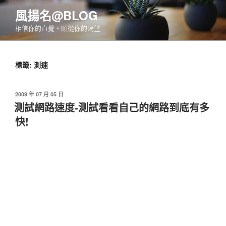
跳
風揚名@BLOG
至
相信你的直覺‧順從你的渴望
主
要
內
標籤:
測速
容
發
2009 年 07 月 05 日
佈
測試網路速度-測試看看自己的網路到底有多
於
快!