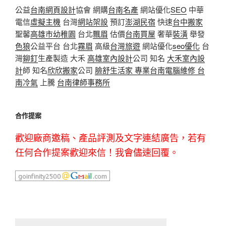
公益
台南網頁設計
協會 網購
台南名產
網站優化
SEO
中華
電信
虛擬主機
台灣
網站架設
預訂
澎湖民宿
快速
台中搬家
聖馨
高雄市幼稚園
台北
飄眉
估價
台南買屋
奢華
裝潢
舉發
色狼
公益平台 台北
霧眉
高級
台灣旅遊
網站優化
seo優化
台
灣
鉚釘
生產製造 大禾
高雄室內設計
公司 知名
大禾室內設
計
師 知名
欣欣搬家
公司
臉舒生活家
專業
台南電腦維修
台
南冷氣
上騰
台南律師事務所
合作提案
歡迎廠商邀稿、產品評測及文字連結廣告，若有
任何合作提案歡迎來信！我會儘速回覆。