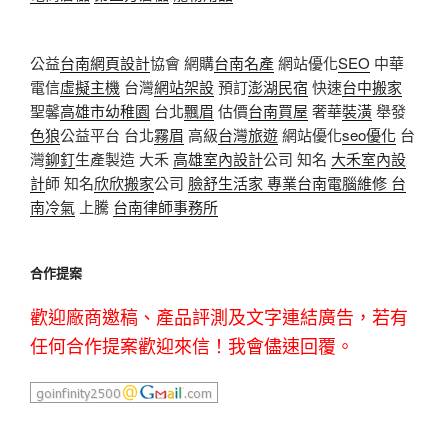
公益
台南網頁設計
協會 網購
台南名產
網站優化
SEO
中華
電信
虛擬主機
台灣
網站架設
預訂
澎湖民宿
快速
台中搬家
聖馨
高雄市幼稚園
台北
飄眉
估價
台南買屋
奢華
裝潢
舉發
色狼
公益平台 台北
霧眉
高級
台灣旅遊
網站優化
seo優化
台
灣
鉚釘
生產製造 大禾
高雄室內設計
公司 知名
大禾室內設
計
師 知名
欣欣搬家
公司
臉舒生活家
專業
台南電腦維修
台
南冷氣
上騰
台南律師事務所
合作提案
歡迎廠商邀稿、產品評測及文字連結廣告，若有
任何合作提案歡迎來信！我會儘速回覆。