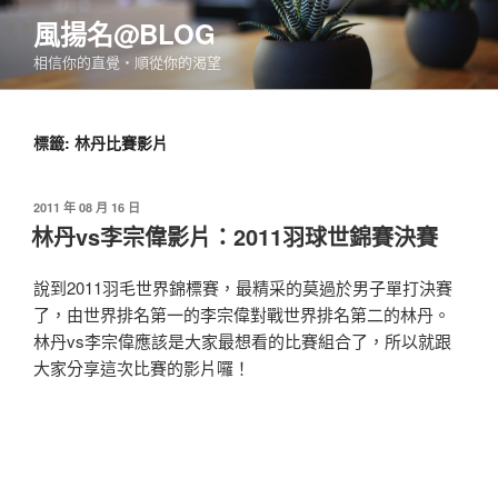
跳
風揚名@BLOG
至
相信你的直覺‧順從你的渴望
主
要
內
標籤:
林丹比賽影片
容
發
2011 年 08 月 16 日
佈
林丹vs李宗偉影片：2011羽球世錦賽決賽
於
說到2011羽毛世界錦標賽，最精采的莫過於男子單打決賽
了，由世界排名第一的李宗偉對戰世界排名第二的林丹。
林丹vs李宗偉應該是大家最想看的比賽組合了，所以就跟
大家分享這次比賽的影片囉！