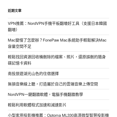
李
近期文章
宗
偉
VPN推薦：NordVPN手機平板翻墻好工具（支援日本韓國
影
翻墻）
片：
2011
Mac變慢了怎麼辦？FonePaw Mac系統助手輕鬆解決Mac
羽
容量空間不足
球
世
輕鬆找回資源回收桶刪除的檔案、照片，還原誤刪的隨身
錦
碟記憶卡資料
賽
南投旅遊湖光山色的住宿選擇
決
賽〉
無損音樂線上聽，打造屬於自己的雲端音樂上傳空間
NordVPN一鍵翻牆軟體，電腦手機翻牆教學
輕鬆利用軟體程式加速和減速影片
小型家用投影機推薦：Optoma ML330高清微型智慧投影機