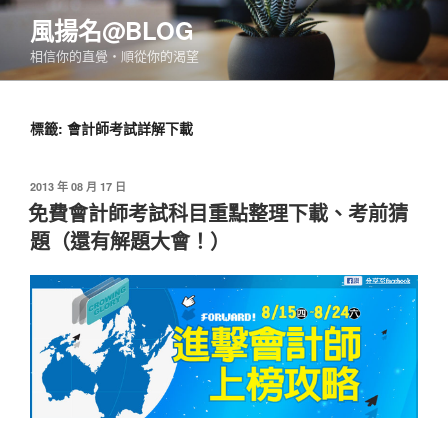
跳
風揚名@BLOG
至
相信你的直覺‧順從你的渴望
主
要
內
標籤:
會計師考試詳解下載
容
發
2013 年 08 月 17 日
佈
免費會計師考試科目重點整理下載、考前猜
於
題（還有解題大會！）