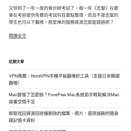
又快到了一年一度的會計師考試了，每一年《志聖》在都
會在考前提供免費的考試科目重點整理，而且不是志聖的
學生也可以下載唷，那麼棒的服務資源怎麼能錯過呢？
〈免
閱讀全文
費
會
計
近期文章
師
考
VPN推薦：NordVPN手機平板翻墻好工具（支援日本韓國
試
翻墻）
科
目
Mac變慢了怎麼辦？FonePaw Mac系統助手輕鬆解決Mac
重
容量空間不足
點
整
輕鬆找回資源回收桶刪除的檔案、照片，還原誤刪的隨身
理
碟記憶卡資料
下