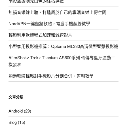
南投旅遊湖光山色的住宿選擇
載、
考
無損音樂線上聽，打造屬於自己的雲端音樂上傳空間
前
猜
NordVPN一鍵翻牆軟體，電腦手機翻牆教學
題
輕鬆利用軟體程式加速和減速影片
（還
有
小型家用投影機推薦：Optoma ML330高清微型智慧投影機
解
題
AfterShokz Trekz Titanium AS600系列 骨傳導藍牙運動耳
大
機發表
會！）〉
透過軟體輕鬆對手機影片分割合併、剪輯教學
文章分類
Android
(29)
Blog
(15)