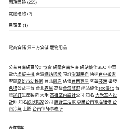
開箱體驗
(255)
電腦硬體
(2)
黑蘋果
(1)
電商倉儲
第三方倉儲
寵物用品
公益
台南網頁設計
協會 網購
台南名產
網站優化
SEO
中華
電信
虛擬主機
台灣
網站架設
預訂
澎湖民宿
快速
台中搬家
聖馨
高雄市幼稚園
台北
飄眉
估價
台南買屋
奢華
裝潢
舉發
色狼
公益平台 台北
霧眉
高級
台灣旅遊
網站優化
seo優化
台
灣
鉚釘
生產製造 大禾
高雄室內設計
公司 知名
大禾室內設
計
師 知名
欣欣搬家
公司
臉舒生活家
專業
台南電腦維修
台
南冷氣
上騰
台南律師事務所
合作提案