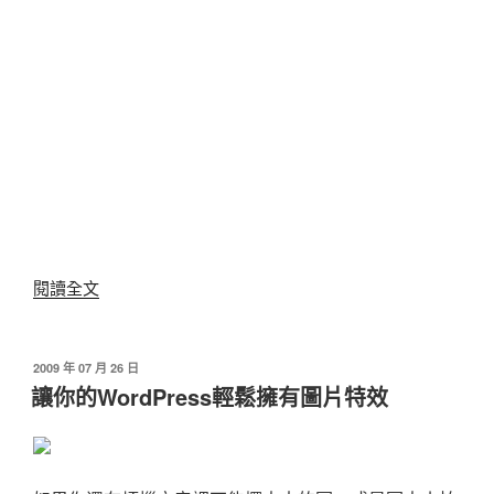
〈注
閱讀全文
音
轉
拼
發
2009 年 07 月 26 日
佈
音，
讓你的WordPress輕鬆擁有圖片特效
於
學
習
漢