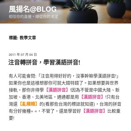
跳
風揚名@BLOG
至
相信你的直覺‧順從你的渴望
主
要
內
標籤:
教學文章
容
發
2011 年 07 月 04 日
佈
注音轉拼音，學習漢語拼音!
於
有人可能會問:「注音用得好好的，沒事幹嘛學漢語拼音!」
如果你也是這樣想那你可就大錯特錯了。如果想要與世界
接軌，那你非得學
【漢語拼音】
!因為不管是中國大陸、新
加坡、香港、北美地區，通通都是用
【漢語拼音】
!只有台
灣還
【亂糟糟】
的(看那些台灣的標誌就知道)，台灣的拼音
有分好幾種= =，不管了，還是學習好
【漢語拼音】
比較重
要!