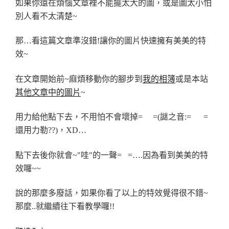
語
如果你還在煩惱文章裡不能擺太大的圖，或是圖太小怕
拼
別人看不太清楚~
音!〉
那…看這篇文章準沒錯!讓你的圖片快速擁有美美的特
效~
在文章開始前~麻煩移動你的腳步到
我的相簿
或是本站
其他文章中的圖片
~
用力給他點下去，不用怕不會壞掉= =(謎之音:= =
還用力勒??)，XD…
點下去後你就會~"哇"的一聲= =….因為看到美美的特
效囉~~
說的那麼多廢話，如果你看了以上的特效覺得很不錯~
那麼..就繼續往下看教學囉!!