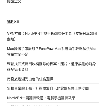
〈讓
閱讀全文
你
的
WordPress
近期文章
輕
鬆
VPN推薦：NordVPN手機平板翻墻好工具（支援日本韓國
擁
翻墻）
有
圖
Mac變慢了怎麼辦？FonePaw Mac系統助手輕鬆解決Mac
片
容量空間不足
特
效〉
輕鬆找回資源回收桶刪除的檔案、照片，還原誤刪的隨身
碟記憶卡資料
南投旅遊湖光山色的住宿選擇
無損音樂線上聽，打造屬於自己的雲端音樂上傳空間
NordVPN一鍵翻牆軟體，電腦手機翻牆教學