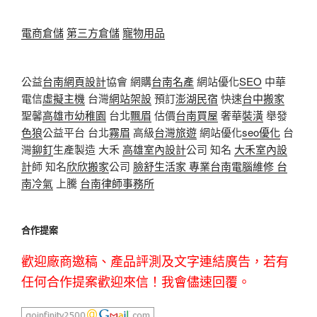
電商倉儲
第三方倉儲
寵物用品
公益
台南網頁設計
協會 網購
台南名產
網站優化
SEO
中華
電信
虛擬主機
台灣
網站架設
預訂
澎湖民宿
快速
台中搬家
聖馨
高雄市幼稚園
台北
飄眉
估價
台南買屋
奢華
裝潢
舉發
色狼
公益平台 台北
霧眉
高級
台灣旅遊
網站優化
seo優化
台
灣
鉚釘
生產製造 大禾
高雄室內設計
公司 知名
大禾室內設
計
師 知名
欣欣搬家
公司
臉舒生活家
專業
台南電腦維修
台
南冷氣
上騰
台南律師事務所
合作提案
歡迎廠商邀稿、產品評測及文字連結廣告，若有
任何合作提案歡迎來信！我會儘速回覆。