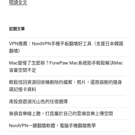
〈NordVPN
閱讀全文
一
鍵
翻
近期文章
牆
軟
VPN推薦：NordVPN手機平板翻墻好工具（支援日本韓國
體，
翻墻）
電
腦
Mac變慢了怎麼辦？FonePaw Mac系統助手輕鬆解決Mac
手
容量空間不足
機
翻
輕鬆找回資源回收桶刪除的檔案、照片，還原誤刪的隨身
牆
碟記憶卡資料
教
南投旅遊湖光山色的住宿選擇
學〉
無損音樂線上聽，打造屬於自己的雲端音樂上傳空間
NordVPN一鍵翻牆軟體，電腦手機翻牆教學