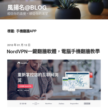
跳
風揚名@BLOG
至
相信你的直覺‧順從你的渴望
主
要
內
標籤:
手機翻牆APP
容
發
2018 年 01 月 13 日
佈
NordVPN一鍵翻牆軟體，電腦手機翻牆教學
於