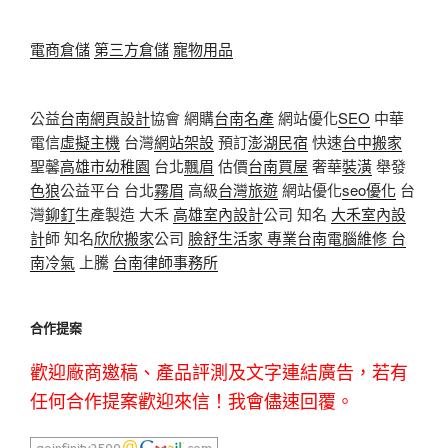
電商倉儲
第三方倉儲
寵物用品
公益
台南網頁設計
協會 網購
台南名產
網站優化
SEO
中華
電信
虛擬主機
台灣
網站架設
預訂
澎湖民宿
快速
台中搬家
聖馨
高雄市幼稚園
台北
飄眉
估價
台南買屋
奢華
裝潢
舉發
色狼
公益平台 台北
霧眉
高級
台灣旅遊
網站優化
seo優化
台
灣
鉚釘
生產製造 大禾
高雄室內設計
公司 知名
大禾室內設
計
師 知名
欣欣搬家
公司
臉舒生活家
專業
台南電腦維修
台
南冷氣
上騰
台南律師事務所
合作提案
歡迎廠商邀稿、產品評測及文字連結廣告，若有
任何合作提案歡迎來信！我會儘速回覆。