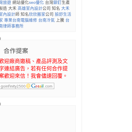
灣旅遊
網站優化
seo優化
台灣
鉚釘
生產
製造 大禾
高雄室內設計
公司 知名
大禾
室內設計
師 知名
欣欣搬家
公司
臉舒生活
家
專業
台南電腦維修
台南冷氣
上騰
台
南律師事務所
合作提案
歡迎廠商邀稿、產品評測及文
字連結廣告，若有任何合作提
案歡迎來信！我會儘速回覆。