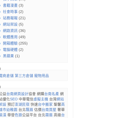
書籍漫畫
(3)
社會時事
(2)
站務報報
(21)
網站架設
(5)
網路資訊
(36)
軟體應用
(49)
開箱體驗
(255)
電腦硬體
(2)
黑蘋果
(1)
電商倉儲
第三方倉儲
寵物用品
公益
台南網頁設計
協會 網購
台南名產
網
站優化
SEO
中華電信
虛擬主機
台灣
網站
架設
預訂
澎湖民宿
快速
台中搬家
聖馨
高
雄市幼稚園
台北
飄眉
估價
台南買屋
奢華
裝潢
舉發
色狼
公益平台 台北
霧眉
高級
台