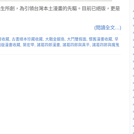
先生所創，為引領台灣本土漫畫的先驅。目前已絕版，更是
(閱讀全文…)
畫收藏
,
古書繕本珍藏收藏
,
大戰金銀島
,
大鬥雙假面
,
懷舊漫畫收藏
,
早
絕版漫畫收藏
,
葉宏甲
,
諸葛四郎漫畫
,
諸葛四郎與真平
,
諸葛四郎與魔鬼