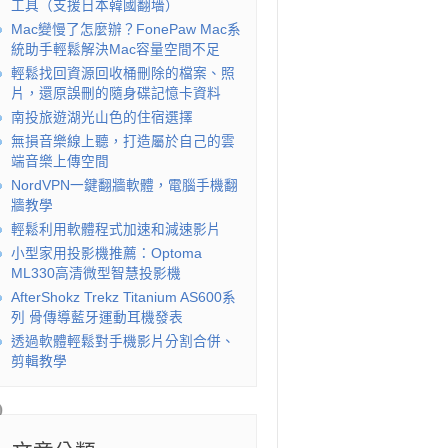
工具（支援日本韓國翻墻）
Mac變慢了怎麼辦？FonePaw Mac系
統助手輕鬆解決Mac容量空間不足
輕鬆找回資源回收桶刪除的檔案、照
片，還原誤刪的隨身碟記憶卡資料
南投旅遊湖光山色的住宿選擇
無損音樂線上聽，打造屬於自己的雲
端音樂上傳空間
NordVPN一鍵翻牆軟體，電腦手機翻
牆教學
輕鬆利用軟體程式加速和減速影片
小型家用投影機推薦：Optoma
ML330高清微型智慧投影機
AfterShokz Trekz Titanium AS600系
列 骨傳導藍牙運動耳機發表
透過軟體輕鬆對手機影片分割合併、
剪輯教學