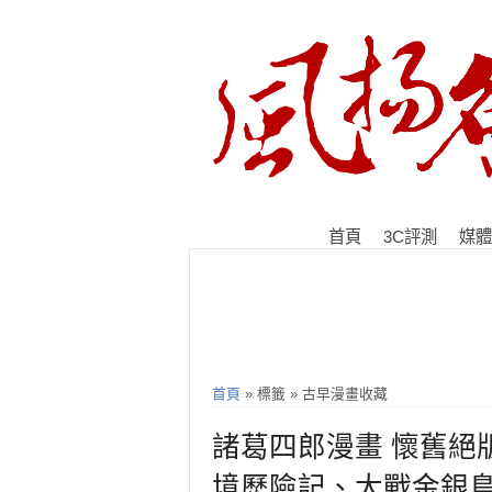
首頁
3C評測
媒體
首頁
» 標籤 » 古早漫畫收藏
諸葛四郎漫畫 懷舊絕
境歷險記、大戰金銀