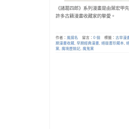
《諸葛四郎》系列漫畫是由葉宏甲
許多古籍漫畫收藏家的摯愛。
作者：
風揚名
留言：
0 個
標籤：
古早漫
期漫畫收藏
,
早期經典漫畫
,
絕版書珍藏本
,
黨
,
魔境歷險記
,
魔鬼黨