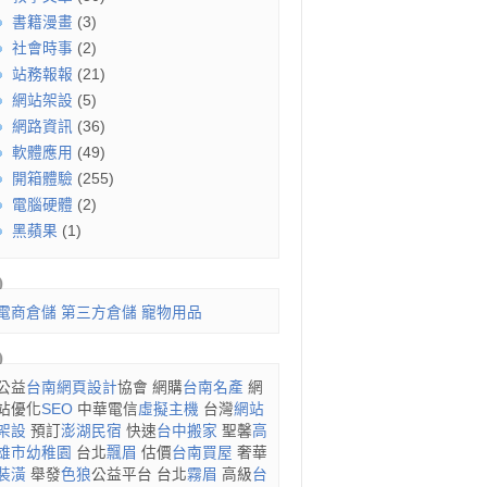
書籍漫畫
(3)
社會時事
(2)
站務報報
(21)
網站架設
(5)
網路資訊
(36)
軟體應用
(49)
開箱體驗
(255)
電腦硬體
(2)
黑蘋果
(1)
電商倉儲
第三方倉儲
寵物用品
公益
台南網頁設計
協會 網購
台南名產
網
站優化
SEO
中華電信
虛擬主機
台灣
網站
架設
預訂
澎湖民宿
快速
台中搬家
聖馨
高
雄市幼稚園
台北
飄眉
估價
台南買屋
奢華
裝潢
舉發
色狼
公益平台 台北
霧眉
高級
台