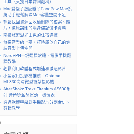
工具（支援日本韓國翻墻）
Mac變慢了怎麼辦？FonePaw Mac系
統助手輕鬆解決Mac容量空間不足
輕鬆找回資源回收桶刪除的檔案、照
片，還原誤刪的隨身碟記憶卡資料
南投旅遊湖光山色的住宿選擇
無損音樂線上聽，打造屬於自己的雲
端音樂上傳空間
NordVPN一鍵翻牆軟體，電腦手機翻
牆教學
輕鬆利用軟體程式加速和減速影片
小型家用投影機推薦：Optoma
ML330高清微型智慧投影機
AfterShokz Trekz Titanium AS600系
列 骨傳導藍牙運動耳機發表
透過軟體輕鬆對手機影片分割合併、
剪輯教學