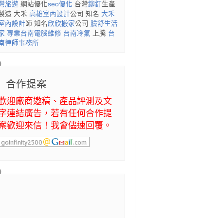
灣旅遊
網站優化
seo優化
台灣
鉚釘
生產
製造 大禾
高雄室內設計
公司 知名
大禾
室內設計
師 知名
欣欣搬家
公司
臉舒生活
家
專業
台南電腦維修
台南冷氣
上騰
台
南律師事務所
合作提案
歡迎廠商邀稿、產品評測及文
字連結廣告，若有任何合作提
案歡迎來信！我會儘速回覆。