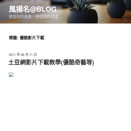
跳
風揚名@BLOG
至
相信你的直覺‧順從你的渴望
主
要
內
標籤:
優酷影片下載
容
發
2011 年 08 月 11 日
佈
土豆網影片下載教學(優酷奇藝等)
於