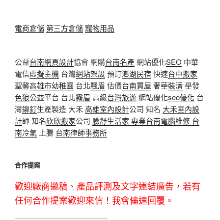
電商倉儲
第三方倉儲
寵物用品
公益
台南網頁設計
協會 網購
台南名產
網站優化
SEO
中華
電信
虛擬主機
台灣
網站架設
預訂
澎湖民宿
快速
台中搬家
聖馨
高雄市幼稚園
台北
飄眉
估價
台南買屋
奢華
裝潢
舉發
色狼
公益平台 台北
霧眉
高級
台灣旅遊
網站優化
seo優化
台
灣
鉚釘
生產製造 大禾
高雄室內設計
公司 知名
大禾室內設
計
師 知名
欣欣搬家
公司
臉舒生活家
專業
台南電腦維修
台
南冷氣
上騰
台南律師事務所
合作提案
歡迎廠商邀稿、產品評測及文字連結廣告，若有
任何合作提案歡迎來信！我會儘速回覆。