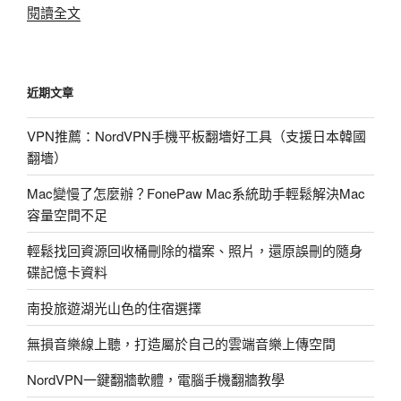
〈土
閱讀全文
豆
網
影
近期文章
片
下
VPN推薦：NordVPN手機平板翻墻好工具（支援日本韓國
載
翻墻）
教
學
Mac變慢了怎麼辦？FonePaw Mac系統助手輕鬆解決Mac
(優
容量空間不足
酷
奇
輕鬆找回資源回收桶刪除的檔案、照片，還原誤刪的隨身
藝
碟記憶卡資料
等)〉
南投旅遊湖光山色的住宿選擇
無損音樂線上聽，打造屬於自己的雲端音樂上傳空間
NordVPN一鍵翻牆軟體，電腦手機翻牆教學