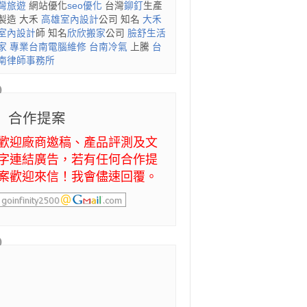
灣旅遊
網站優化
seo優化
台灣
鉚釘
生產
製造 大禾
高雄室內設計
公司 知名
大禾
室內設計
師 知名
欣欣搬家
公司
臉舒生活
家
專業
台南電腦維修
台南冷氣
上騰
台
南律師事務所
合作提案
歡迎廠商邀稿、產品評測及文
字連結廣告，若有任何合作提
案歡迎來信！我會儘速回覆。