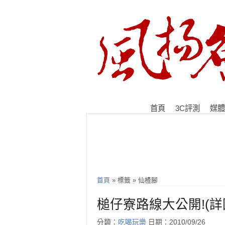
首頁
3C評測
媒體
首頁
» 標籤 » 仙楂腳
槌仔寮路線大公開!(詳
分類：
吃喝玩樂
日期：2010/09/26