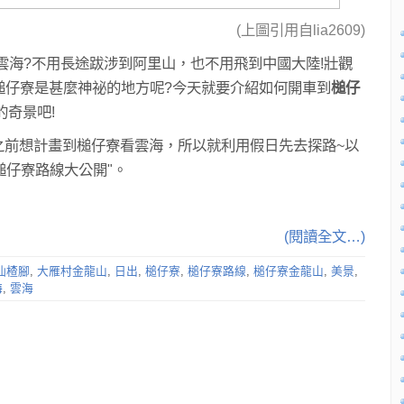
(上圖引用自lia2609)
雲海?不用長途跋涉到阿里山，也不用飛到中國大陸!壯觀
?槌仔寮是甚麼神祕的地方呢?今天就要介紹如何開車到
槌仔
的奇景吧!
之前想計畫到槌仔寮看雲海，所以就利用假日先去探路~以
槌仔寮路線大公開"。
(閱讀全文…)
仙楂腳
,
大雁村金龍山
,
日出
,
槌仔寮
,
槌仔寮路線
,
槌仔寮金龍山
,
美景
,
海
,
雲海