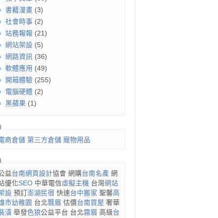
書籍漫畫
(3)
社會時事
(2)
站務報報
(21)
網站架設
(5)
網路資訊
(36)
軟體應用
(49)
開箱體驗
(255)
電腦硬體
(2)
黑蘋果
(1)
電商倉儲
第三方倉儲
寵物用品
公益
台南網頁設計
協會 網購
台南名產
網
站優化
SEO
中華電信
虛擬主機
台灣
網站
架設
預訂
澎湖民宿
快速
台中搬家
聖馨
高
雄市幼稚園
台北
飄眉
估價
台南買屋
奢華
裝潢
舉發
色狼
公益平台 台北
霧眉
高級
台