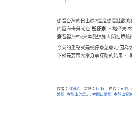
想看台灣的日出嗎?還是想看壯觀的
的雲海奇景就在"
槌仔寮
"。槌仔寮
寮
看雲海!!快來享受這如人間仙境般
今天的重點就是槌仔寮怎麼走!因為
下就是要跟大家分享探路的結果，"
作者：
風揚名
留言：
12 個
標籤：
五城
,
路線
,
金龍山怎麼走
,
金龍山路線
,
金龍山雲