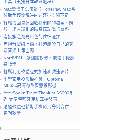
工具（支援日本韓國翻墻）
Mac變慢了怎麼辦？FonePaw Mac系
統助手輕鬆解決Mac容量空間不足
輕鬆找回資源回收桶刪除的檔案、照
片，還原誤刪的隨身碟記憶卡資料
南投旅遊湖光山色的住宿選擇
無損音樂線上聽，打造屬於自己的雲
端音樂上傳空間
NordVPN一鍵翻牆軟體，電腦手機翻
牆教學
輕鬆利用軟體程式加速和減速影片
小型家用投影機推薦：Optoma
ML330高清微型智慧投影機
AfterShokz Trekz Titanium AS600系
列 骨傳導藍牙運動耳機發表
透過軟體輕鬆對手機影片分割合併、
剪輯教學